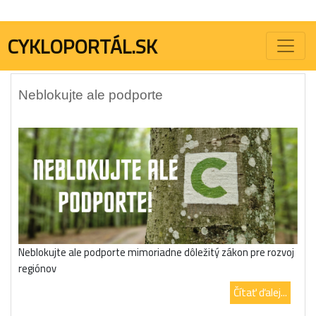
Značka:
turistický zákon
CYKLOPORTÁL.SK
Neblokujte ale podporte
Neblokujte ale podporte mimoriadne dôležitý zákon pre rozvoj
regiónov
Čítať ďalej...