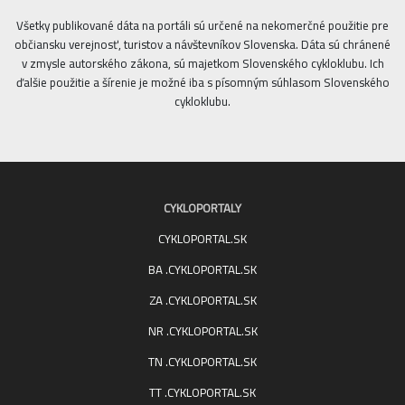
Všetky publikované dáta na portáli sú určené na nekomerčné použitie pre
občiansku verejnosť, turistov a návštevníkov Slovenska. Dáta sú chránené
v zmysle autorského zákona, sú majetkom Slovenského cykloklubu. Ich
ďalšie použitie a šírenie je možné iba s písomným súhlasom Slovenského
cykloklubu.
CYKLOPORTALY
CYKLOPORTAL.SK
BA .CYKLOPORTAL.SK
ZA .CYKLOPORTAL.SK
NR .CYKLOPORTAL.SK
TN .CYKLOPORTAL.SK
TT .CYKLOPORTAL.SK