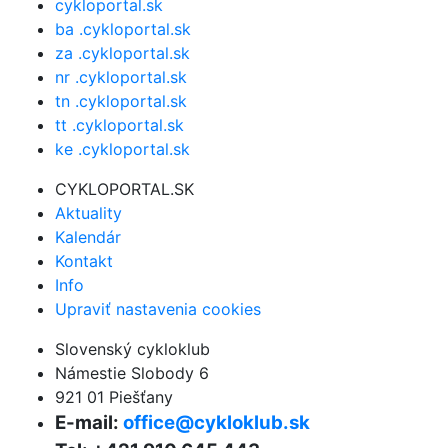
cykloportal.sk
ba .cykloportal.sk
za .cykloportal.sk
nr .cykloportal.sk
tn .cykloportal.sk
tt .cykloportal.sk
ke .cykloportal.sk
CYKLOPORTAL.SK
Aktuality
Kalendár
Kontakt
Info
Upraviť nastavenia cookies
Slovenský cykloklub
Námestie Slobody 6
921 01 Piešťany
E-mail:
office@cykloklub.sk