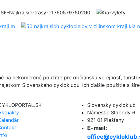
né na nekomerčné použitie pre občiansku verejnosť, turist
ajetkom Slovenského cykloklubu. Ich ďalšie použitie a ší
CYKLOPORTAL.SK
Slovenský cykloklub
Aktuality
Námestie Slobody 6
Kalendár
921 01 Piešťany
Kontakt
E-mail:
Info
office@cykloklub.