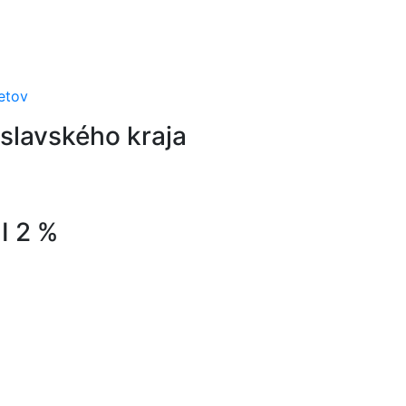
islavského kraja
 2 %