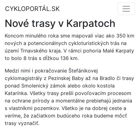
CYKLOPORTÁL.SK
Nové trasy v Karpatoch
Koncom minulého roka sme mapovali viac ako 350 km
nových a potencionálnych cykloturistických trás na
území Trnavského kraja. V rámci pohoria Malé Karpaty
to bolo 8 trás s dĺžkou 136 km.
Medzi nimi i pokračovanie Štefánikovej
cyklomagistrály z Pezinskej Baby až na Bradlo či trasy
ponad Smolenický zámok alebo okolo kostola
Katarínka. Všetky trasy prešli povoľovacím procesom
na ochrane prírody a momentálne prebiehajú jednania
s vlastníkmi pozemkov. Všetko je na dobrej ceste a
veríme, že začiatkom budúceho roka budeme môcť
trasy vyznačiť.