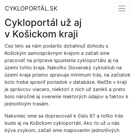
CYKLOPORTÁL.SK
Cykloportál už aj
v Košickom kraji
Cez leto sa nám podarilo dotiahnuť dohodu s
Košickým samosprávnym krajom a začali sme
pracovať na príprave spustenia cykloportálu aj na
území tohto kraja. Nakoľko Slovenský cykloklub na
území kraja priamo spravuje minimum trás, na začiatok
bolo treba spraviť poriadok v databáze. Keďže v kraji
je správcov viacero, niektorí z nich už zanikli a preto
bolo náročné aj overenie niektorých údajov a faktov k
jednotlivým trasám.
Nakoniec sme sa dopracovali k číslu 87 a toľko trás
bude aj na Košickom cykloportáli. Ako to už u nás
býva zvykom, začali sme mapovaním jednotlivých