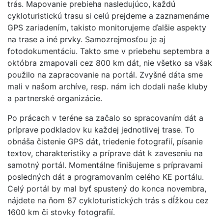
trás. Mapovanie prebieha nasledujúco, každú
cykloturistickú trasu si celú prejdeme a zaznamenáme
GPS zariadením, takisto monitorujeme ďalšie aspekty
na trase a iné prvky. Samozrejmosťou je aj
fotodokumentáciu. Takto sme v priebehu septembra a
októbra zmapovali cez 800 km dát, nie všetko sa však
použilo na zapracovanie na portál. Zvyšné dáta sme
mali v našom archíve, resp. nám ich dodali naše kluby
a partnerské organizácie.
Po prácach v teréne sa začalo so spracovaním dát a
príprave podkladov ku každej jednotlivej trase. To
obnáša čistenie GPS dát, triedenie fotografií, písanie
textov, charakteristiky a príprave dát k zaveseniu na
samotný portál. Momentálne finišujeme s prípravami
posledných dát a programovaním celého KE portálu.
Celý portál by mal byť spustený do konca novembra,
nájdete na ňom 87 cykloturistických trás s dĺžkou cez
1600 km či stovky fotografií.