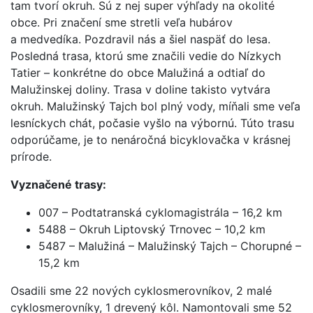
tam tvorí okruh. Sú z nej super výhľady na okolité
obce. Pri značení sme stretli veľa hubárov
a medvedíka. Pozdravil nás a šiel naspäť do lesa.
Posledná trasa, ktorú sme značili vedie do Nízkych
Tatier – konkrétne do obce Malužiná a odtiaľ do
Malužinskej doliny. Trasa v doline takisto vytvára
okruh. Malužinský Tajch bol plný vody, míňali sme veľa
lesníckych chát, počasie vyšlo na výbornú. Túto trasu
odporúčame, je to nenáročná bicyklovačka v krásnej
prírode.
Vyznačené trasy:
007 – Podtatranská cyklomagistrála – 16,2 km
5488 – Okruh Liptovský Trnovec – 10,2 km
5487 – Malužiná – Malužinský Tajch – Chorupné –
15,2 km
Osadili sme 22 nových cyklosmerovníkov, 2 malé
cyklosmerovníky, 1 drevený kôl. Namontovali sme 52