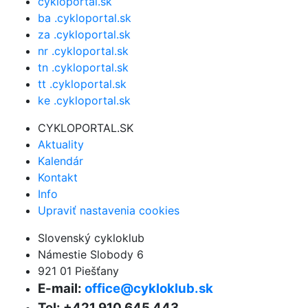
cykloportal.sk
ba .cykloportal.sk
za .cykloportal.sk
nr .cykloportal.sk
tn .cykloportal.sk
tt .cykloportal.sk
ke .cykloportal.sk
CYKLOPORTAL.SK
Aktuality
Kalendár
Kontakt
Info
Upraviť nastavenia cookies
Slovenský cykloklub
Námestie Slobody 6
921 01 Piešťany
E-mail:
office@cykloklub.sk
Tel: +421 910 645 443