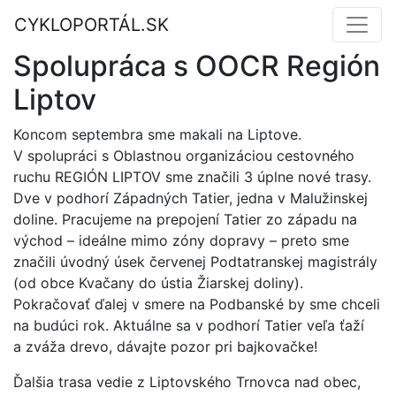
CYKLOPORTÁL.SK
Spolupráca s OOCR Región
Liptov
Koncom septembra sme makali na Liptove.
V spolupráci s Oblastnou organizáciou cestovného
ruchu REGIÓN LIPTOV sme značili 3 úplne nové trasy.
Dve v podhorí Západných Tatier, jedna v Malužinskej
doline. Pracujeme na prepojení Tatier zo západu na
východ – ideálne mimo zóny dopravy – preto sme
značili úvodný úsek červenej Podtatranskej magistrály
(od obce Kvačany do ústia Žiarskej doliny).
Pokračovať ďalej v smere na Podbanské by sme chceli
na budúci rok. Aktuálne sa v podhorí Tatier veľa ťaží
a zváža drevo, dávajte pozor pri bajkovačke!
Ďalšia trasa vedie z Liptovského Trnovca nad obec,