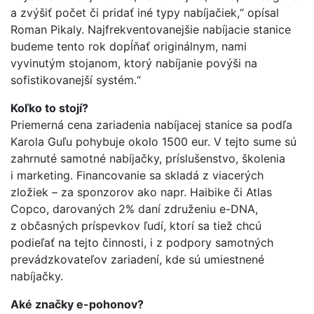
a zvýšiť počet či pridať iné typy nabíjačiek,“ opísal
Roman Pikaly. Najfrekventovanejšie nabíjacie stanice
budeme tento rok dopĺňať originálnym, nami
vyvinutým stojanom, ktorý nabíjanie povýši na
sofistikovanejší systém.“
Koľko to stojí?
Priemerná cena zariadenia nabíjacej stanice sa podľa
Karola Guľu pohybuje okolo 1500 eur. V tejto sume sú
zahrnuté samotné nabíjačky, príslušenstvo, školenia
i marketing. Financovanie sa skladá z viacerých
zložiek – za sponzorov ako napr. Haibike či Atlas
Copco, darovaných 2% daní združeniu e-DNA,
z občasných príspevkov ľudí, ktorí sa tiež chcú
podieľať na tejto činnosti, i z podpory samotných
prevádzkovateľov zariadení, kde sú umiestnené
nabíjačky.
Aké značky e-pohonov?