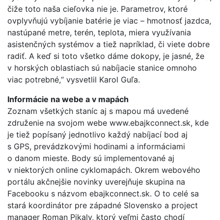
čiže toto naša cieľovka nie je. Parametrov, ktoré
ovplyvňujú vybíjanie batérie je viac – hmotnosť jazdca,
nastúpané metre, terén, teplota, miera využívania
asistenčných systémov a tiež napríklad, či viete dobre
radiť. A keď si toto všetko dáme dokopy, je jasné, že
v horských oblastiach sú nabíjacie stanice omnoho
viac potrebné,“ vysvetlil Karol Guľa.
Informácie na webe a v mapách
Zoznam všetkých staníc aj s mapou má uvedené
združenie na svojom webe www.ebajkconnect.sk, kde
je tiež popísaný jednotlivo každý nabíjací bod aj
s GPS, prevádzkovými hodinami a informáciami
o danom mieste. Body sú implementované aj
v niektorých online cyklomapách. Okrem webového
portálu akčnejšie novinky uverejňuje skupina na
Facebooku s názvom ebajkconnect.sk. O to celé sa
stará koordinátor pre západné Slovensko a project
manager Roman Pikaly, ktorý veľmi často chodí