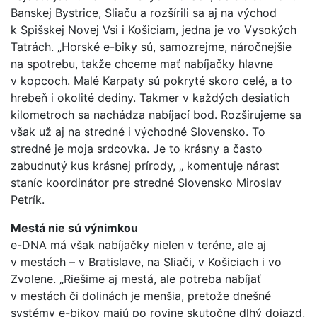
Banskej Bystrice, Sliaču a rozšírili sa aj na východ
k Spišskej Novej Vsi i Košiciam, jedna je vo Vysokých
Tatrách. „Horské e-biky sú, samozrejme, náročnejšie
na spotrebu, takže chceme mať nabíjačky hlavne
v kopcoch. Malé Karpaty sú pokryté skoro celé, a to
hrebeň i okolité dediny. Takmer v každých desiatich
kilometroch sa nachádza nabíjací bod. Rozširujeme sa
však už aj na stredné i východné Slovensko. To
stredné je moja srdcovka. Je to krásny a často
zabudnutý kus krásnej prírody, „ komentuje nárast
staníc koordinátor pre stredné Slovensko Miroslav
Petrík.
Mestá nie sú výnimkou
e-DNA má však nabíjačky nielen v teréne, ale aj
v mestách – v Bratislave, na Sliači, v Košiciach i vo
Zvolene. „Riešime aj mestá, ale potreba nabíjať
v mestách či dolinách je menšia, pretože dnešné
systémy e-bikov majú po rovine skutočne dlhý dojazd,