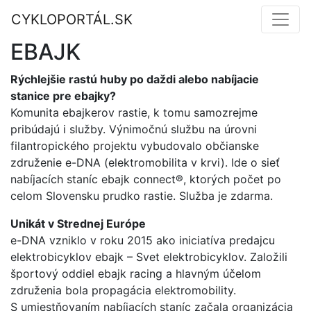
CYKLOPORTÁL.SK
EBAJK
Rýchlejšie rastú huby po daždi alebo nabíjacie
stanice pre ebajky?
Komunita ebajkerov rastie, k tomu samozrejme
pribúdajú i služby. Výnimočnú službu na úrovni
filantropického projektu vybudovalo občianske
združenie e-DNA (elektromobilita v krvi). Ide o sieť
nabíjacích staníc ebajk connect®, ktorých počet po
celom Slovensku prudko rastie. Služba je zdarma.
Unikát v Strednej Európe
e-DNA vzniklo v roku 2015 ako iniciatíva predajcu
elektrobicyklov ebajk – Svet elektrobicyklov. Založili
športový oddiel ebajk racing a hlavným účelom
združenia bola propagácia elektromobility.
S umiestňovaním nabíjacích staníc začala organizácia