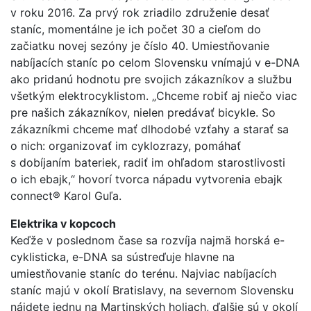
v roku 2016. Za prvý rok zriadilo združenie desať
staníc, momentálne je ich počet 30 a cieľom do
začiatku novej sezóny je číslo 40. Umiestňovanie
nabíjacích staníc po celom Slovensku vnímajú v e-DNA
ako pridanú hodnotu pre svojich zákazníkov a službu
všetkým elektrocyklistom. „Chceme robiť aj niečo viac
pre našich zákazníkov, nielen predávať bicykle. So
zákazníkmi chceme mať dlhodobé vzťahy a starať sa
o nich: organizovať im cyklozrazy, pomáhať
s dobíjaním bateriek, radiť im ohľadom starostlivosti
o ich ebajk,“ hovorí tvorca nápadu vytvorenia ebajk
connect® Karol Guľa.
Elektrika v kopcoch
Keďže v poslednom čase sa rozvíja najmä horská e-
cyklisticka, e-DNA sa sústreďuje hlavne na
umiestňovanie staníc do terénu. Najviac nabíjacích
staníc majú v okolí Bratislavy, na severnom Slovensku
nájdete jednu na Martinských holiach, ďalšie sú v okolí