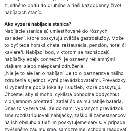
z jedného bodu do druhého a rieši každodenný život
nabíjacích staníc.
Ako vyzerá nabíjacia stanica?
Nabíjacie stanice sú umiestňované do rôznych
zariadení, ktoré poskytujú zväčša gastroslužby. Može
to byť teda horská chata, reštaurácia, penzión, hotel či
kaviareň. Nabíjací bod, v ktorom sa nachádzajú
nabíjačky ebajk connect®, je oznaený reklamnými
vlajkami alebo nálepkami združenia.
„Nie je to ale len o nabíjaní. Je to o partnerstve nášho
združenia s jednotlivými prevádzkovateľmi. Prevádzky
si vyberáme podľa lokality i služieb, ktoré poskytujú.
Chceme, aby si mohol cyklista pohodlne oddýchnuť
v príjemnom prostredí, zatiaľ čo sa mu nabije batéria.
Dnes to vyzerá tak, že do nami vybraných prevádzok
sme rozdistribuovali nabíjačky, zaškolili zamestnancov
na ich obsluhu a tiež im poskytujeme servis. V prípade
zvýšeného záujmu sme, samozrejme, schopní reagovať