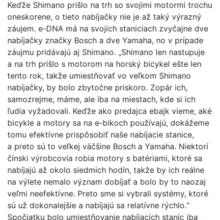
Keďže Shimano prišlo na trh so svojimi motormi trochu
oneskorene, o tieto nabíjačky nie je až taký výrazný
záujem. e-DNA má na svojich staniciach zvyčajne dve
nabíjačky značky Bosch a dve Yamaha, no v prípade
záujmu pridávajú aj Shimano. „Shimano len nastupuje
a na trh prišlo s motorom na horský bicykel ešte len
tento rok, takže umiestňovať vo veľkom Shimano
nabíjačky, by bolo zbytočne priskoro. Zopár ich,
samozrejme, máme, ale iba na miestach, kde si ich
ľudia vyžadovali. Keďže ako predajca ebajk vieme, aké
bicykle a motory sa na e-bikoch používajú, dokážeme
tomu efektívne prispôsobiť naše nabíjacie stanice,
a preto sú to veľkej väčšine Bosch a Yamaha. Niektorí
čínski výrobcovia robia motory s batériami, ktoré sa
nabíjajú až okolo siedmich hodín, takže by ich reálne
na výlete nemalo význam dobíjať a bolo by to naozaj
veľmi neefektívne. Preto sme si vybrali systémy, ktoré
sú už dokonalejšie a nabíjajú sa relatívne rýchlo.“
Spočiatku bolo umiestňovanie nabíjacích staníc iba