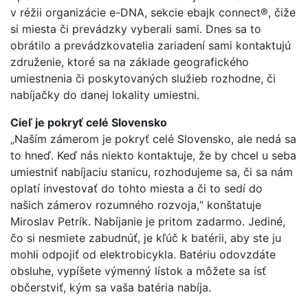
v réžii organizácie e-DNA, sekcie ebajk connect®, čiže
si miesta či prevádzky vyberali sami. Dnes sa to
obrátilo a prevádzkovatelia zariadení sami kontaktujú
združenie, ktoré sa na základe geografického
umiestnenia či poskytovaných služieb rozhodne, či
nabíjačky do danej lokality umiestni.
Cieľ je pokryť celé Slovensko
„Naším zámerom je pokryť celé Slovensko, ale nedá sa
to hneď. Keď nás niekto kontaktuje, že by chcel u seba
umiestniť nabíjaciu stanicu, rozhodujeme sa, či sa nám
oplatí investovať do tohto miesta a či to sedí do
našich zámerov rozumného rozvoja,“ konštatuje
Miroslav Petrík. Nabíjanie je pritom zadarmo. Jediné,
čo si nesmiete zabudnúť, je kľúč k batérii, aby ste ju
mohli odpojiť od elektrobicykla. Batériu odovzdáte
obsluhe, vypíšete výmenný lístok a môžete sa ísť
občerstviť, kým sa vaša batéria nabíja.