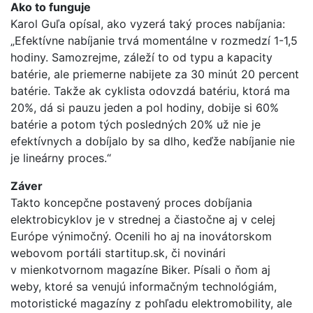
Ako to funguje
Karol Guľa opísal, ako vyzerá taký proces nabíjania:
„Efektívne nabíjanie trvá momentálne v rozmedzí 1-1,5
hodiny. Samozrejme, záleží to od typu a kapacity
batérie, ale priemerne nabijete za 30 minút 20 percent
batérie. Takže ak cyklista odovzdá batériu, ktorá ma
20%, dá si pauzu jeden a pol hodiny, dobije si 60%
batérie a potom tých posledných 20% už nie je
efektívnych a dobíjalo by sa dlho, keďže nabíjanie nie
je lineárny proces.“
Záver
Takto koncepčne postavený proces dobíjania
elektrobicyklov je v strednej a čiastočne aj v celej
Európe výnimočný. Ocenili ho aj na inovátorskom
webovom portáli startitup.sk, či novinári
v mienkotvornom magazíne Biker. Písali o ňom aj
weby, ktoré sa venujú informačným technológiám,
motoristické magazíny z pohľadu elektromobility, ale