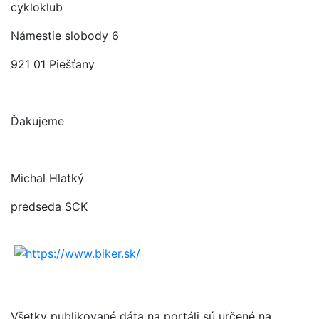
cykloklub
Námestie slobody 6
921 01 Piešťany
Ďakujeme
Michal Hlatký
predseda SCK
Všetky publikované dáta na portáli sú určené na