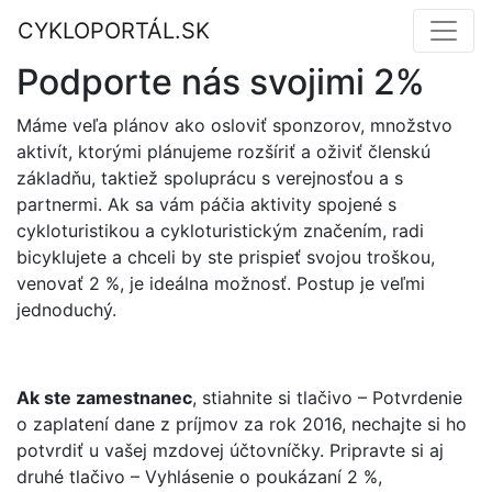
CYKLOPORTÁL.SK
Podporte nás svojimi 2%
Máme veľa plánov ako osloviť sponzorov, množstvo
aktivít, ktorými plánujeme rozšíriť a oživiť členskú
základňu, taktiež spoluprácu s verejnosťou a s
partnermi. Ak sa vám páčia aktivity spojené s
cykloturistikou a cykloturistickým značením, radi
bicyklujete a chceli by ste prispieť svojou troškou,
venovať 2 %, je ideálna možnosť. Postup je veľmi
jednoduchý.
Ak ste zamestnanec
, stiahnite si tlačivo – Potvrdenie
o zaplatení dane z príjmov za rok 2016, nechajte si ho
potvrdiť u vašej mzdovej účtovníčky. Pripravte si aj
druhé tlačivo – Vyhlásenie o poukázaní 2 %,