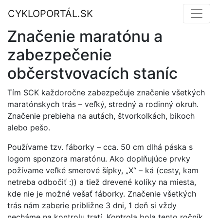
CYKLOPORTÁL.SK
Značenie maratónu a
zabezpečenie
občerstvovacích staníc
Tím SCK každoročne zabezpečuje značenie všetkých
maratónskych trás – veľký, stredný a rodinný okruh.
Značenie prebieha na autách, štvorkolkách, bikoch
alebo pešo.
Používame tzv. fáborky – cca. 50 cm dlhá páska s
logom sponzora maratónu. Ako doplňujúce prvky
požívame veľké smerové šípky, „X“ – ká (cesty, kam
netreba odbočiť :)) a tiež drevené kolíky na miesta,
kde nie je možné vešať fáborky. Značenie všetkých
trás nám zaberie približne 3 dni, 1 deň si vždy
necháme na kontrolu tratí. Kontrola bola tento ročník