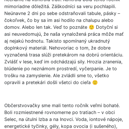
mimoriadne dôležitá. Záškodníci sa veru pochlapili.
Neúnavne 2 dni po sebe odstraňovali tabule, pásky –
čokoľvek, čo by sa im asi hodilo na chalupu alebo
domov. Alebo len tak. Veď to poznáte 🙂 Dotyční si
asi neuvedomujú, že naša vynaložená práca môže mať
aj nejakú hodnotu. Takisto spomínaný ukradnutý
doplnkový materiál. Nehovoriac o tom, že dobre
vyznačená trasa slúži pretekárom na dobrú orientáciu.
Zvlášť v lese, keď im odchádzajú sily. Hrozia zranenia,
blúdenie po neznámom prostredí, vyčerpanie. Je to
trošku na zamyslenie. Ale zvládli sme to, všetko
opravili a pretekári došli všetci do cieľa 🙂
Občerstvovačky sme mali tento ročník veľmi bohaté.
Boli rozmiestnené rovnomerne po tratiach – v obci
Selec, na útulni Izba a na Inovci. Voda, iontové nápoje,
energetické tyčinky, gély, kopa ovocia (i sušeného),