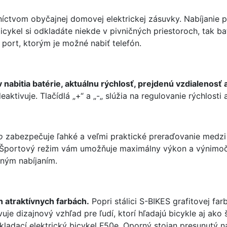
níctvom obyčajnej domovej elektrickej zásuvky. Nabíjanie 
icykel si odkladáte niekde v pivničných priestoroch, tak 
port, ktorým je možné nabiť telefón.
 nabitia batérie, aktuálnu rýchlosť, prejdenú vzdialenos
eaktivuje. Tlačídlá „+“ a „-„ slúžia na regulovanie rýchlost
o
zabezpečuje ľahké a veľmi praktické preraďovanie medzi
portový režim vám umožňuje maximálny výkon a výnimočné
ným nabíjaním.
h atraktívnych farbách.
Popri stálici S-BIKES grafitovej farb
tavuje dizajnový vzhľad pre ľudí, ktorí hľadajú bicykle aj ak
skladací elektrický bicykel F50e. Oporný stojan presunutý 