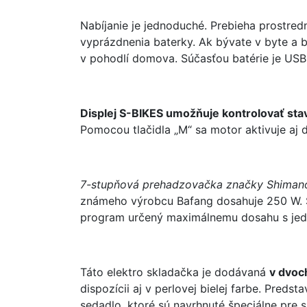
Nabíjanie je jednoduché. Prebieha prostred
vyprázdnenia baterky. Ak bývate v byte a b
v pohodlí domova. Súčasťou batérie je USB 
Displej S-BIKES umožňuje kontrolovať stav
Pomocou tlačidla „M“ sa motor aktivuje aj d
7-stupňová prehadzovačka značky Shiman
známeho výrobcu Bafang dosahuje 250 W. Š
program určený maximálnemu dosahu s jed
Táto elektro skladačka je dodávaná
v dvoc
dispozícii aj v perlovej bielej farbe. Preds
sedadlo, ktoré sú navrhnuté špeciálne pre 