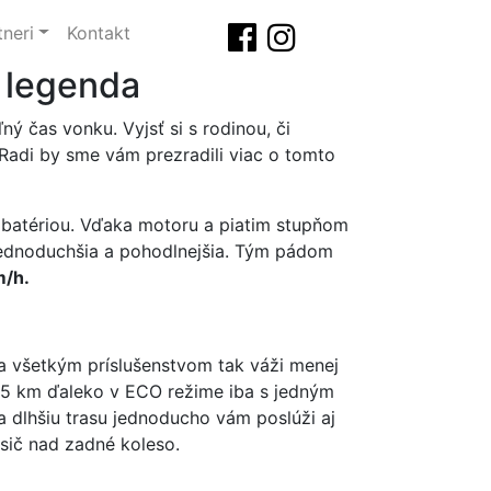
tneri
Kontakt
á legenda
ný čas vonku. Vyjsť si s rodinou, či
. Radi by sme vám prezradili viac o tomto
ť batériou. Vďaka motoru a piatim stupňom
a jednoduchšia a pohodlnejšia. Tým pádom
m/h.
 a všetkým príslušenstvom tak váži menej
65 km ďaleko v ECO režime iba s jedným
a dlhšiu trasu jednoducho vám poslúži aj
sič nad zadné koleso.