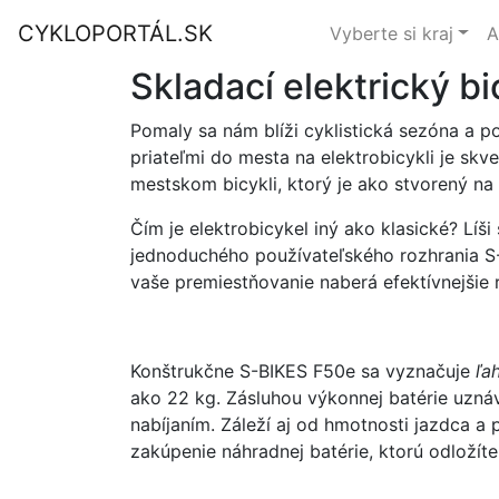
CYKLOPORTÁL.SK
Vyberte si kraj
A
Skladací elektrický b
Pomaly sa nám blíži cyklistická sezóna a pos
priateľmi do mesta na elektrobicykli je skv
mestskom bicykli, ktorý je ako stvorený na 
Čím je elektrobicykel iný ako klasické? Lí
jednoduchého používateľského rozhrania S-B
vaše premiestňovanie naberá efektívnejšie 
Konštrukčne S-BIKES F50e sa vyznačuje
ľa
ako 22 kg. Zásluhou výkonnej batérie uzn
nabíjaním. Záleží aj od hmotnosti jazdca a 
zakúpenie náhradnej batérie, ktorú odložít