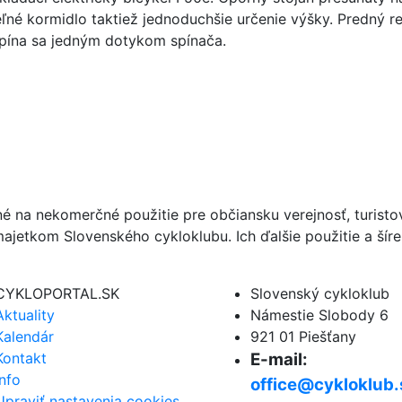
né kormidlo taktiež jednoduchšie určenie výšky. Predný ref
apína sa jedným dotykom spínača.
né na nekomerčné použitie pre občiansku verejnosť, turist
ajetkom Slovenského cykloklubu. Ich ďalšie použitie a ší
CYKLOPORTAL.SK
Slovenský cykloklub
Aktuality
Námestie Slobody 6
Kalendár
921 01 Piešťany
Kontakt
E-mail:
Info
office@cykloklub.
Upraviť nastavenia cookies