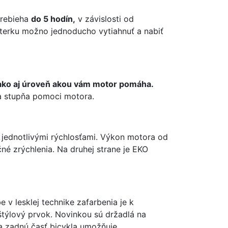
prebieha
do 5 hodín,
v závislosti od
baterku možno jednoducho vytiahnuť a nabiť
ť ako aj úroveň akou vám motor pomáha.
i a stupňa pomoci motora.
 jednotlivými rýchlosťami. Výkon motora od
 zrýchlenia. Na druhej strane je EKO
e v lesklej technike zafarbenia je k
o štýlový prvok. Novinkou sú držadlá na
na zadnú časť bicykla umožňuje