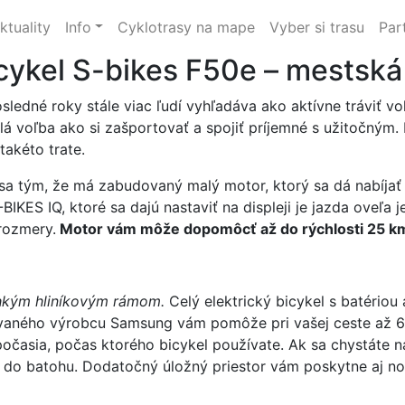
ktuality
Info
Cyklotrasy na mape
Vyber si trasu
Par
icykel S-bikes F50e – mestsk
ledné roky stále viac ľudí vyhľadáva ako aktívne tráviť voľ
elá voľba ako si zašportovať a spojiť príjemné s užitočným
takéto trate.
ši sa tým, že má zabudovaný malý motor, ktorý sa dá nabíja
IKES IQ, ktoré sa dajú nastaviť na displeji je jazda oveľ
rozmery.
Motor vám môže dopomôcť až do rýchlosti 25 k
hkým hliníkovým rámom.
Celý elektrický bicykel s batériou
ávaného výrobcu Samsung vám pomôže pri vašej ceste až 
počasia, počas ktorého bicykel používate. Ak sa chystáte n
e do batohu. Dodatočný úložný priestor vám poskytne aj no