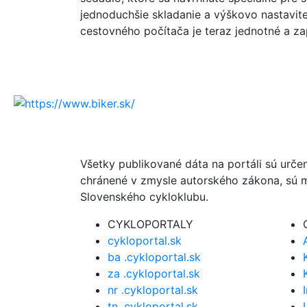
jednoduchšie skladanie a výškovo nastaviteľ
cestovného počítača je teraz jednotné a z
Všetky publikované dáta na portáli sú urče
chránené v zmysle autorského zákona, sú m
Slovenského cykloklubu.
CYKLOPORTALY
cykloportal.sk
ba .cykloportal.sk
za .cykloportal.sk
nr .cykloportal.sk
tn .cykloportal.sk