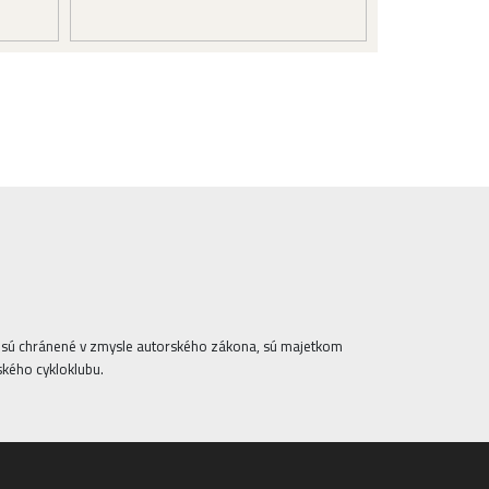
ta sú chránené v zmysle autorského zákona, sú majetkom
ského cykloklubu.