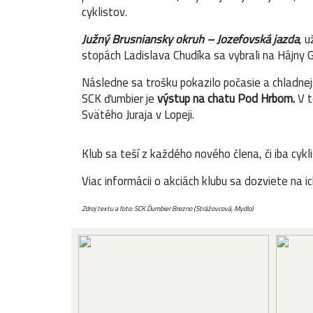
cyklistov.
Južný Brusniansky okruh – Jozefovská jazda
, 
stopách Ladislava Chudíka sa vybrali na Hájny 
Následne sa trošku pokazilo počasie a chladnejš
SCK ďumbier je
výstup na chatu Pod Hrbom.
V t
Svätého Juraja v Lopeji.
Klub sa teší z každého nového člena, či iba cykli
Viac informácii o akciách klubu sa dozviete na 
Zdroj textu a foto: SCK Ďumbier Brezno (Strážovcová, Mydlo)