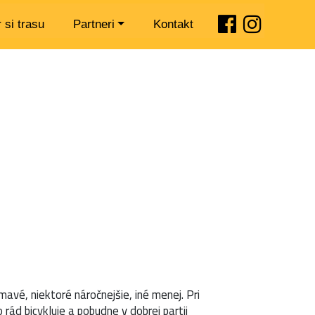
 si trasu
Partneri
Kontakt
mavé, niektoré náročnejšie, iné menej. Pri
 rád bicykluje a pobudne v dobrej partii