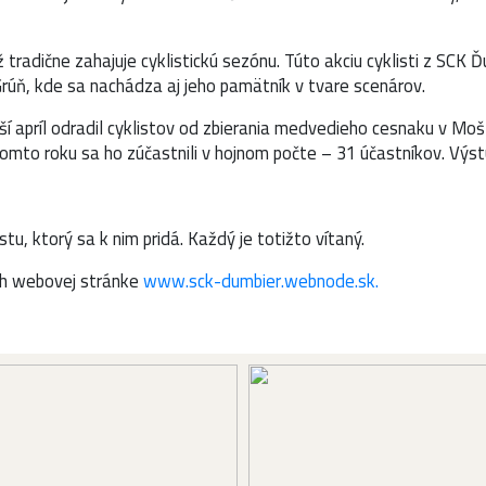
už tradične zahajuje cyklistickú sezónu. Túto akciu cyklisti z SCK
Grúň, kde sa nachádza aj jeho pamätník v tvare scenárov.
í apríl odradil cyklistov od zbierania medvedieho cesnaku v Mošt
omto roku sa ho zúčastnili v hojnom počte – 31 účastníkov. Výstu
stu, ktorý sa k nim pridá. Každý je totižto vítaný.
ich webovej stránke
www.sck-dumbier.webnode.sk.