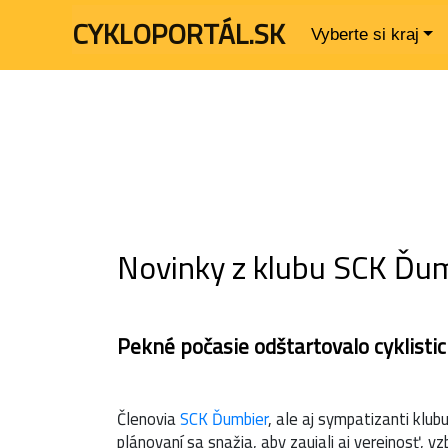
CYKLOPORTÁL.SK
Vyberte si kraj
Novinky z klubu SCK Ďu
Pekné počasie odštartovalo cyklisti
Členovia
SCK Ďumbier
, ale aj sympatizanti klub
plánovaní sa snažia, aby zaujali aj verejnosť, vz