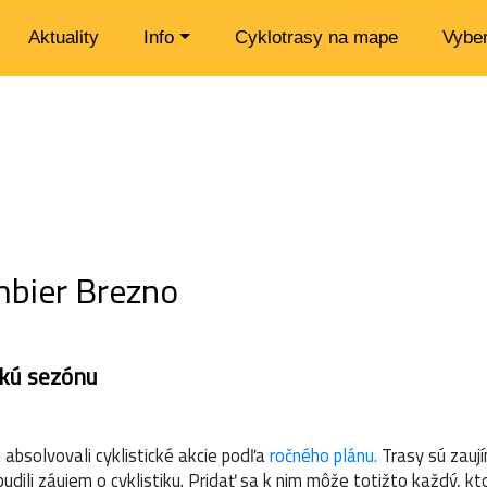
Aktuality
Info
Cyklotrasy na mape
Vyber
mbier Brezno
ckú sezónu
u absolvovali cyklistické akcie podľa
ročného plánu.
Trasy sú zaují
budili záujem o cyklistiku. Pridať sa k nim môže totižto každý, kto