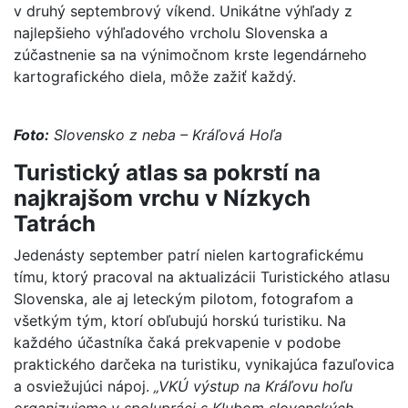
v druhý septembrový víkend. Unikátne výhľady z
najlepšieho výhľadového vrcholu Slovenska a
zúčastnenie sa na výnimočnom krste legendárneho
kartografického diela, môže zažiť každý.
Foto:
Slovensko z neba – Kráľová Hoľa
Turistický atlas sa pokrstí na
najkrajšom vrchu v Nízkych
Tatrách
Jedenásty september patrí nielen kartografickému
tímu, ktorý pracoval na aktualizácii Turistického atlasu
Slovenska, ale aj leteckým pilotom, fotografom a
všetkým tým, ktorí obľubujú horskú turistiku. Na
každého účastníka čaká prekvapenie v podobe
praktického darčeka na turistiku, vynikajúca fazuľovica
a osviežujúci nápoj.
„VKÚ výstup na Kráľovu hoľu