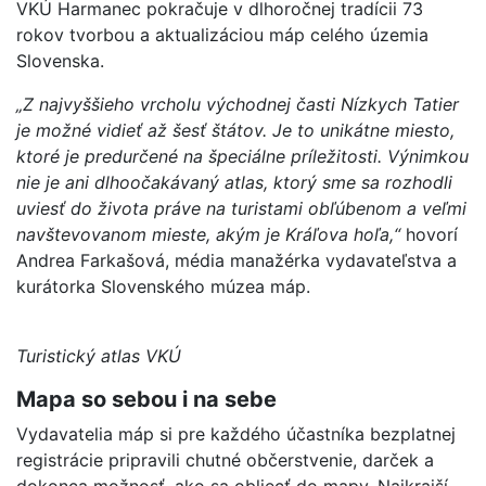
VKÚ Harmanec pokračuje v dlhoročnej tradícii 73
rokov tvorbou a aktualizáciou máp celého územia
Slovenska.
„Z najvyššieho vrcholu východnej časti Nízkych Tatier
je možné vidieť až šesť štátov. Je to unikátne miesto,
ktoré je predurčené na špeciálne príležitosti. Výnimkou
nie je ani dlhoočakávaný atlas, ktorý sme sa rozhodli
uviesť do života práve na turistami obľúbenom a veľmi
navštevovanom mieste, akým je Kráľova hoľa,“
hovorí
Andrea Farkašová, média manažérka vydavateľstva a
kurátorka Slovenského múzea máp.
Turistický atlas VKÚ
Mapa so sebou i na sebe
Vydavatelia máp si pre každého účastníka bezplatnej
registrácie pripravili chutné občerstvenie, darček a