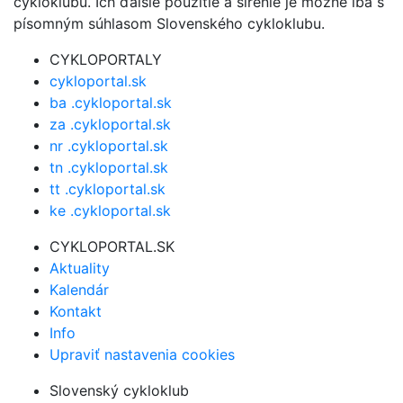
cykloklubu. Ich ďalšie použitie a šírenie je možné iba s
písomným súhlasom Slovenského cykloklubu.
CYKLOPORTALY
cykloportal.sk
ba .cykloportal.sk
za .cykloportal.sk
nr .cykloportal.sk
tn .cykloportal.sk
tt .cykloportal.sk
ke .cykloportal.sk
CYKLOPORTAL.SK
Aktuality
Kalendár
Kontakt
Info
Upraviť nastavenia cookies
Slovenský cykloklub