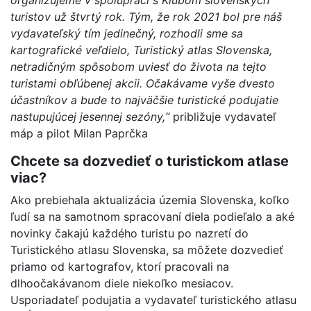
organizujeme v spolupráci s Klubom slovenských
turistov už štvrtý rok. Tým, že rok 2021 bol pre náš
vydavateľský tím jedinečný, rozhodli sme sa
kartografické veľdielo, Turistický atlas Slovenska,
netradičným spôsobom uviesť do života na tejto
turistami obľúbenej akcii. Očakávame vyše dvesto
účastníkov a bude to najväčšie turistické podujatie
nastupujúcej jesennej sezóny,“
približuje vydavateľ
máp a pilot Milan Paprčka
Chcete sa dozvedieť o turistickom atlase
viac?
Ako prebiehala aktualizácia územia Slovenska, koľko
ľudí sa na samotnom spracovaní diela podieľalo a aké
novinky čakajú každého turistu po nazretí do
Turistického atlasu Slovenska, sa môžete dozvedieť
priamo od kartografov, ktorí pracovali na
dlhoočakávanom diele niekoľko mesiacov.
Usporiadateľ podujatia a vydavateľ turistického atlasu