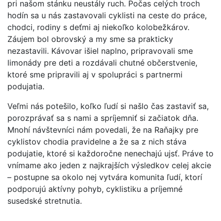
pri našom stánku neustály ruch. Počas celých troch
hodín sa u nás zastavovali cyklisti na ceste do práce,
chodci, rodiny s deťmi aj niekoľko kolobežkárov.
Záujem bol obrovský a my sme sa prakticky
nezastavili. Kávovar išiel naplno, pripravovali sme
limonády pre deti a rozdávali chutné občerstvenie,
ktoré sme pripravili aj v spolupráci s partnermi
podujatia.
Veľmi nás potešilo, koľko ľudí si našlo čas zastaviť sa,
porozprávať sa s nami a spríjemniť si začiatok dňa.
Mnohí návštevníci nám povedali, že na Raňajky pre
cyklistov chodia pravidelne a že sa z nich stáva
podujatie, ktoré si každoročne nenechajú ujsť. Práve to
vnímame ako jeden z najkrajších výsledkov celej akcie
– postupne sa okolo nej vytvára komunita ľudí, ktorí
podporujú aktívny pohyb, cyklistiku a príjemné
susedské stretnutia.