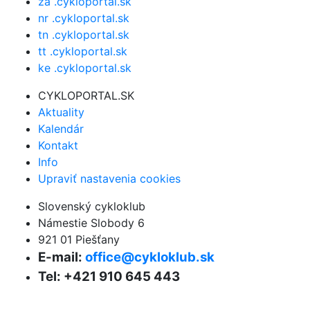
za .cykloportal.sk
nr .cykloportal.sk
tn .cykloportal.sk
tt .cykloportal.sk
ke .cykloportal.sk
CYKLOPORTAL.SK
Aktuality
Kalendár
Kontakt
Info
Upraviť nastavenia cookies
Slovenský cykloklub
Námestie Slobody 6
921 01 Piešťany
E-mail:
office@cykloklub.sk
Tel: +421 910 645 443