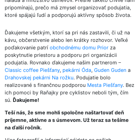
nálada a množstvo úsmevov. Presne takéto chvíle nám
pripomínajú, prečo má zmysel organizovať podujatia,
ktoré spájajú ľudí a podporujú aktívny spôsob života.
Ďakujeme všetkým, ktorí sa pri nás zastavili, či už na
kávu, občerstvenie alebo len krátky rozhovor. Veľké
poďakovanie patrí
obchodnému domu Prior
za
poskytnutie priestoru a podporu pri organizácii
podujatia. Rovnako ďakujeme našim partnerom –
Classic coffee Piešťany
,
pekárni Óda
,
Guden Guden
a
Drahovskej pekárni Na rožku
. Podujatie bolo
realizované s finančnou podporou
Mesta Piešťany
. Bez
ich pomoci by Raňajky pre cyklistov neboli tým, čím
sú.
Ďakujeme!
Teší nás, že sme mohli spoločne naštartovať deň
príjemne, aktívne a s úsmevom. Už teraz sa tešíme
na ďalší ročník.