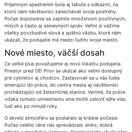
Príjemným spestrením bola aj tabuľa s odkazmi, na
ktorú nám návštevníci zanechávali svoje postrehy.
Počas dopoludnia sa zaplnila množstvom pozitívnych,
milých a často aj úsmevných správ. Veľmi si vážime
všetky povzbudivé slová a spätnú väzbu, ktoré nám
ukázali, že podujatie má medzi ľuďmi svoje miesto.
Nové miesto, väčší dosah
Za veľké plus považujeme aj novú lokalitu podujatia.
Priestor pred OD Prior sa ukázal ako veľmi dostupný
pre cyklistov aj chodcov. Zastavovali sa u nás ľudia
smerujúci do práce, do centra mesta aj návštevníci
prichádzajúci od železničnej stanice. Veríme, že práve
vďaka tomuto umiestneniu sme mohli osloviť ešte viac
ľudí ako po minulé roky.
O skvelú atmosféru sa postaralo aj krásne počasie.
Počas celého rána nás sprevádzalo slnko, dobrá