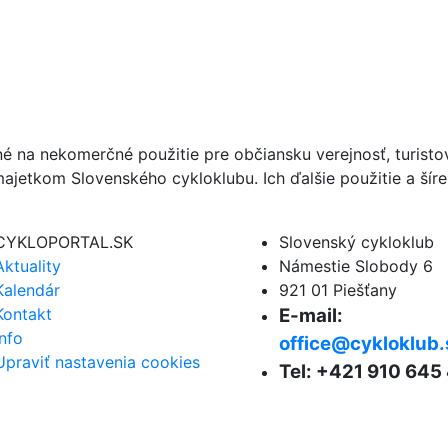
né na nekomerčné použitie pre občiansku verejnosť, turist
ajetkom Slovenského cykloklubu. Ich ďalšie použitie a ší
CYKLOPORTAL.SK
Slovenský cykloklub
Aktuality
Námestie Slobody 6
Kalendár
921 01 Piešťany
Kontakt
E-mail:
Info
office@cykloklub.
Upraviť nastavenia cookies
Tel: +421 910 645