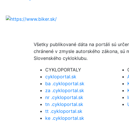
Všetky publikované dáta na portáli sú urče
chránené v zmysle autorského zákona, sú m
Slovenského cykloklubu.
CYKLOPORTALY
cykloportal.sk
ba .cykloportal.sk
za .cykloportal.sk
nr .cykloportal.sk
tn .cykloportal.sk
tt .cykloportal.sk
ke .cykloportal.sk