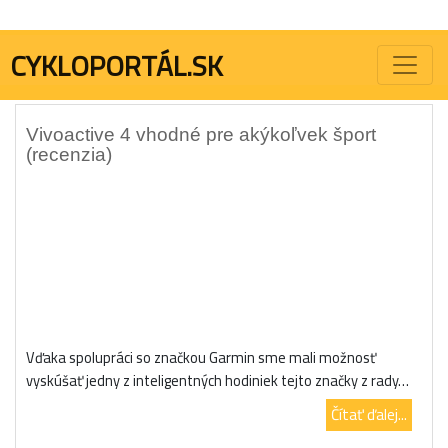
Značka:
smart hodinky
CYKLOPORTÁL.SK
Vivoactive 4 vhodné pre akýkoľvek šport
(recenzia)
Vďaka spolupráci so značkou Garmin sme mali možnosť
vyskúšať jedny z inteligentných hodiniek tejto značky z rady…
Čítať ďalej...