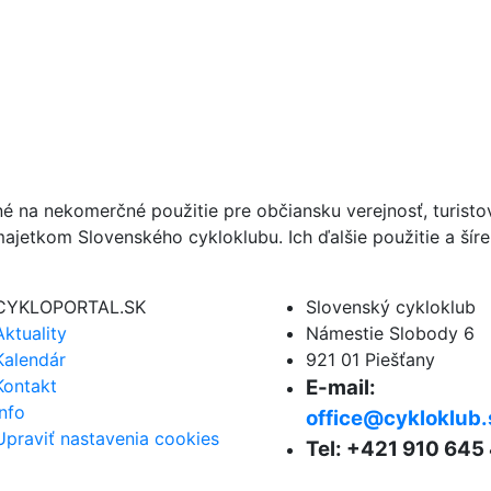
né na nekomerčné použitie pre občiansku verejnosť, turist
ajetkom Slovenského cykloklubu. Ich ďalšie použitie a ší
CYKLOPORTAL.SK
Slovenský cykloklub
Aktuality
Námestie Slobody 6
Kalendár
921 01 Piešťany
Kontakt
E-mail:
Info
office@cykloklub.
Upraviť nastavenia cookies
Tel: +421 910 645