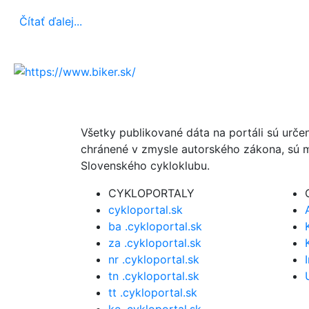
Čítať ďalej...
Všetky publikované dáta na portáli sú urče
chránené v zmysle autorského zákona, sú m
Slovenského cykloklubu.
CYKLOPORTALY
cykloportal.sk
ba .cykloportal.sk
za .cykloportal.sk
nr .cykloportal.sk
tn .cykloportal.sk
tt .cykloportal.sk
ke .cykloportal.sk