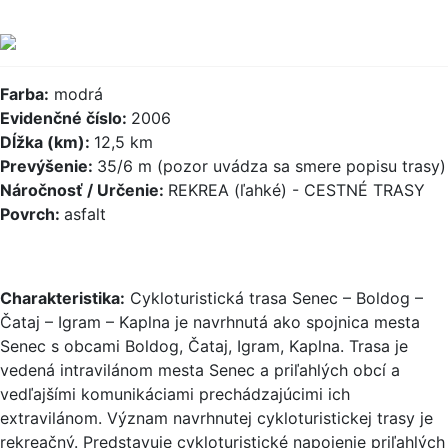
Farba:
modrá
Evidenčné číslo:
2006
Dĺžka (km):
12,5 km
Prevýšenie:
35/6 m (pozor uvádza sa smere popisu trasy)
Náročnosť / Určenie:
REKREA (ľahké) - CESTNÉ TRASY
Povrch:
asfalt
Charakteristika:
Cykloturistická trasa Senec – Boldog –
Čataj – Igram – Kaplna je navrhnutá ako spojnica mesta
Senec s obcami Boldog, Čataj, Igram, Kaplna. Trasa je
vedená intravilánom mesta Senec a priľahlých obcí a
vedľajšími komunikáciami prechádzajúcimi ich
extravilánom. Význam navrhnutej cykloturistickej trasy je
rekreačný. Predstavuje cykloturistické napojenie priľahlých