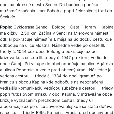
obcí na okresné mesto Senec. Do budúcna ponúka
možnosť značenia smer Báhoň a popri železničnej trati do
Šenkvíc.
Popis:
Cyklotrasa Senec – Boldog – Čataj – Igram – Kaplna
má dĺžku 12,50 km. Začína v Senci na Mierovom námestí
odkiaľ pokračuje námestím 1. mája na Boldockú cestu kde
odbočuje na ulicu Mostná. Následne vedie po ceste III.
triedy č. 1044 cez obec Boldog a pokračuje až po
križovatku s cestou III. triedy č. 1047 po ktorej vedie do
obce Čataj. Pri vstupe do obci odbočuje na ulicu Agátová
a ulicou Robotnícka vedie pred obecný úrad. Následne je
vedená cestou III. triedy č. 1334 do obci Igram až po
hranicu s obcou Kaplna kde odbočuje na neoznačenú
vedľajšiu komunikáciu vedúcou súbežne s cestou III. triedy
popri futbalovom ihrisku v obci Kaplna. V intraviláne obce
križuje vyznačením prechodom cestu I. triedy 61
a pokračuje až po ulicu Javorová alej kde sa stáča doľava
na cestu III. triedy 1095. Po nej sa vracia pred obecný úrad