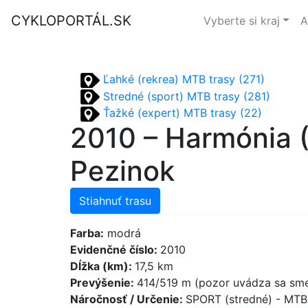
CYKLOPORTÁL.SK
Vyberte si kraj
A
Ľahké (rekrea) MTB trasy (271)
Stredné (sport) MTB trasy (281)
Ťažké (expert) MTB trasy (22)
2010 – Harmónia 
Pezinok
Stiahnuť trasu
Farba:
modrá
Evidenčné číslo:
2010
Dĺžka (km):
17,5 km
Prevýšenie:
414/519 m (pozor uvádza sa sme
Náročnosť / Určenie:
SPORT (stredné) - MT