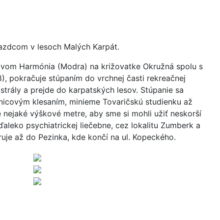
jazdcom v lesoch Malých Karpát.
ázvom Harmónia (Modra) na križovatke Okružná spolu s
), pokračuje stúpaním do vrchnej časti rekreačnej
strály a prejde do karpatských lesov. Stúpanie sa
nicovým klesaním, minieme Tovaričskú studienku až
 nejaké výškové metre, aby sme si mohli užiť neskorší
ďaleko psychiatrickej liečebne, cez lokalitu Zumberk a
uje až do Pezinka, kde končí na ul. Kopeckého.