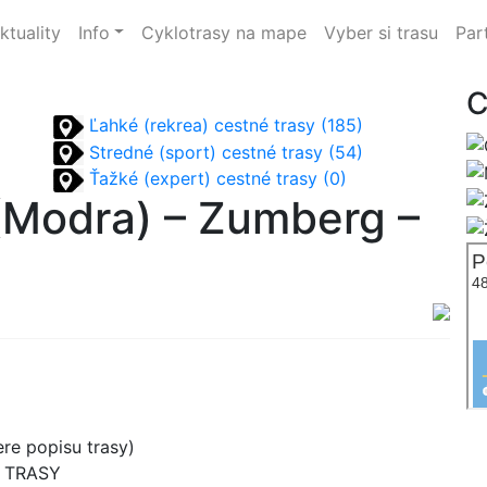
ktuality
Info
Cyklotrasy na mape
Vyber si trasu
Par
C
Ľahké (rekrea) cestné trasy (185)
Stredné (sport) cestné trasy (54)
Ťažké (expert) cestné trasy (0)
(Modra) – Zumberg –
re popisu trasy)
B TRASY