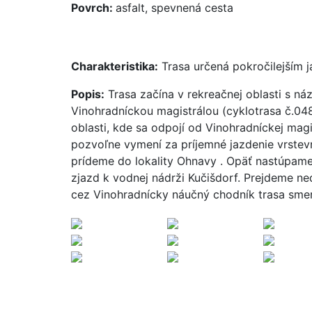
Povrch:
asfalt, spevnená cesta
Charakteristika:
Trasa určená pokročilejším 
Popis:
Trasa začína v rekreačnej oblasti s n
Vinohradníckou magistrálou (cyklotrasa č.048
oblasti, kde sa odpojí od Vinohradníckej magi
pozvoľne vymení za príjemné jazdenie vrstev
prídeme do lokality Ohnavy . Opäť nastúpame
zjazd k vodnej nádrži Kučišdorf. Prejdeme ne
cez Vinohradnícky náučný chodník trasa smer