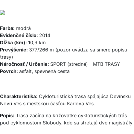
Farba:
modrá
Evidenčné číslo:
2014
Dĺžka (km):
10,9 km
Prevýšenie:
377/266 m (pozor uvádza sa smere popisu
trasy)
Náročnosť / Určenie:
SPORT (stredné) - MTB TRASY
Povrch:
asfalt, spevnená cesta
Charakteristika:
Cykloturistická trasa spájajúca Devínsku
Novú Ves s mestskou časťou Karlova Ves.
Popis:
Trasa začína na križovatke cykloturistických trás
pod cyklomostom Slobody, kde sa stretajú dve magistrály
– Eurovelo 13 EV 13 a Záhorská cyklomagistrála 024 .