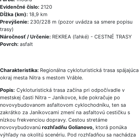
Evidenčné číslo:
2120
Dĺžka (km):
18,9 km
Prevýšenie:
230/228 m (pozor uvádza sa smere popisu
trasy)
Náročnosť / Určenie:
REKREA (ľahké) - CESTNÉ TRASY
Povrch:
asfalt
Charakteristika:
Regionálna cykloturistická trasa spájajúca
okraj mesta Nitra s mestom Vráble.
Popis:
Cykloturistická trasa začína pri odpočívadle v
mestskej časti Nitra – Janíkovce, kde pokračuje po
novovybudovanom asfaltovom cyklochodníku, ten sa
zakrátko za Janíkovcami zmení na asfaltovú cestičku s
nízkou frekvenciou dopravy. Cestou stretáme
novovybudovanú
rozhľadňu Golianovo,
ktorá ponúka
výhľady na okolitú scenériu. Pod rozhľadňou sa nachádza