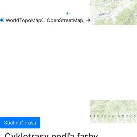
+
-
WorldTopoMap
OpenStreetMap_HOT
OpenCycleMap
FreeMap.sk - Turistika
FreeMap.sk - Cyklistika
Google Map
Google Hybrid
Leaflet
| Tiles © Esri — Esri, DeLorme, NAVTEQ, TomTom,
Intermap, iPC, USGS, FAO, NPS, NRCAN, GeoBase,
Kadaster NL, Ordnance Survey, Esri Japan, METI, Esri
China (Hong Kong), and the GIS User Community
Stiahnuť trasu
Cyklotrasy podľa farby