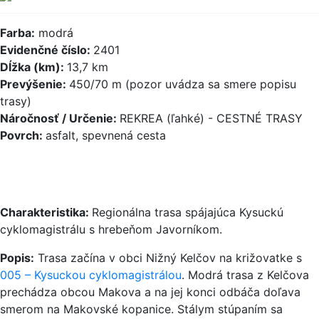
Farba:
modrá
Evidenčné číslo:
2401
Dĺžka (km):
13,7 km
Prevýšenie:
450/70 m (pozor uvádza sa smere popisu
trasy)
Náročnosť / Určenie:
REKREA (ľahké) - CESTNÉ TRASY
Povrch:
asfalt, spevnená cesta
Charakteristika:
Regionálna trasa spájajúca Kysuckú
cyklomagistrálu s hrebeňom Javorníkom.
Popis:
Trasa začína v obci Nižný Kelčov na križovatke s
005 – Kysuckou cyklomagistrálou
. Modrá trasa z Kelčova
prechádza obcou Makova a na jej konci odbáča doľava
smerom na Makovské kopanice. Stálym stúpaním sa