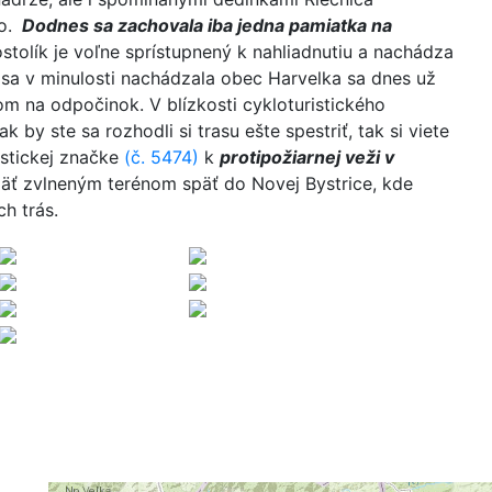
lo.
Dodnes sa zachovala iba jedna pamiatka na
stolík je voľne sprístupnený k nahliadnutiu a nachádza
e sa v minulosti nachádzala obec Harvelka sa dnes už
m na odpočinok. V blízkosti cykloturistického
 by ste sa rozhodli si trasu ešte spestriť, tak si viete
istickej značke
(č. 5474)
k
protipožiarnej veži v
päť zvlneným terénom späť do Novej Bystrice, kde
ch trás.