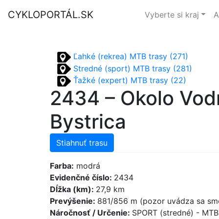
CYKLOPORTÁL.SK
Vyberte si kraj
A
Ľahké (rekrea) MTB trasy (271)
Stredné (sport) MTB trasy (281)
Ťažké (expert) MTB trasy (22)
2434 – Okolo Vod
Bystrica
Stiahnuť trasu
Farba:
modrá
Evidenčné číslo:
2434
Dĺžka (km):
27,9 km
Prevýšenie:
881/856 m (pozor uvádza sa sme
Náročnosť / Určenie:
SPORT (stredné) - MT