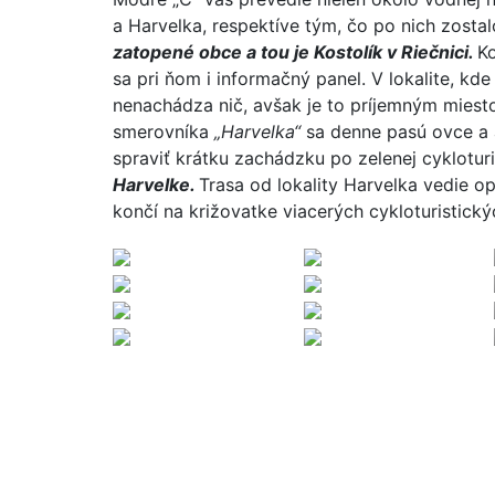
a Harvelka, respektíve tým, čo po nich zosta
zatopené obce a tou je Kostolík v Riečnici.
Ko
sa pri ňom i informačný panel. V lokalite, kd
nenachádza nič, avšak je to príjemným miesto
smerovníka
„Harvelka“
sa denne pasú ovce a ak
spraviť krátku zachádzku po zelenej cyklotur
Harvelke.
Trasa od lokality Harvelka vedie o
končí na križovatke viacerých cykloturistický