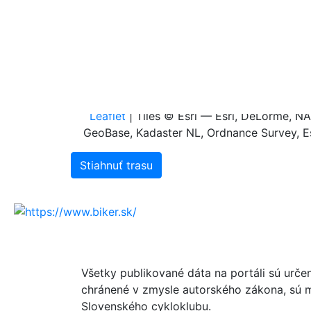
0.6
0.4
0.2
0.0
0.0
0.1
0.2
0.3
0
Leaflet
| Tiles © Esri — Esri, DeLorme, 
GeoBase, Kadaster NL, Ordnance Survey, Es
Stiahnuť trasu
Všetky publikované dáta na portáli sú urče
chránené v zmysle autorského zákona, sú m
Slovenského cykloklubu.