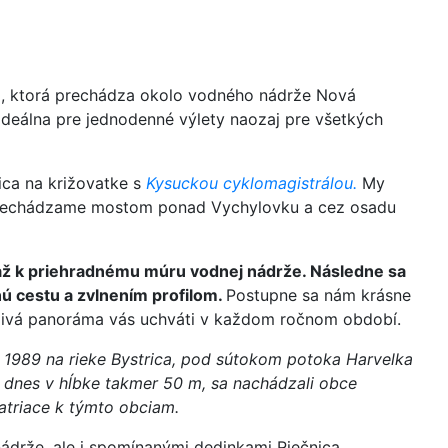
sa, ktorá prechádza okolo vodného nádrže Nová
ideálna pre jednodenné výlety naozaj pre všetkých
ica na križovatke s
Kysuckou cyklomagistrálou.
My
prechádzame mostom ponad Vychylovku a cez osadu
 až k priehradnému múru vodnej nádrže. Následne sa
ú cestu a zvlnením profilom.
Postupne sa nám krásne
žlivá panoráma vás uchváti v každom ročnom období.
 1989 na rieke Bystrica, pod sútokom potoka Harvelka
e dnes v hĺbke takmer 50 m, sa nachádzali obce
atriace k týmto obciam.
nádrže, ale i spomínanými dedinkami Riečnica