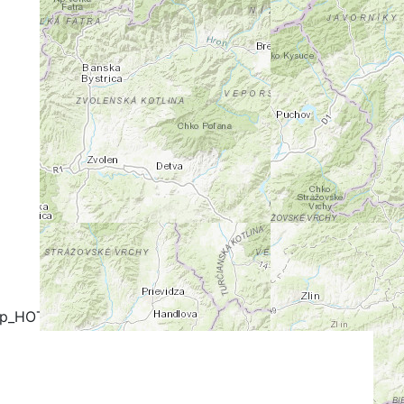
+
-
ap_HOT
OpenCycleMap
FreeMap.sk - Turistika
stika
Google Map
Google Hybrid