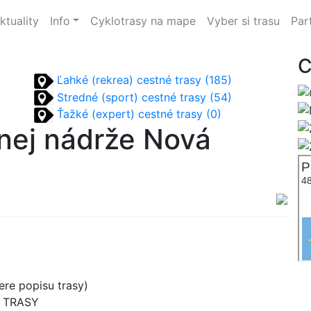
ktuality
Info
Cyklotrasy na mape
Vyber si trasu
Par
C
Ľahké (rekrea) cestné trasy (185)
Stredné (sport) cestné trasy (54)
Ťažké (expert) cestné trasy (0)
nej nádrže Nová
re popisu trasy)
B TRASY