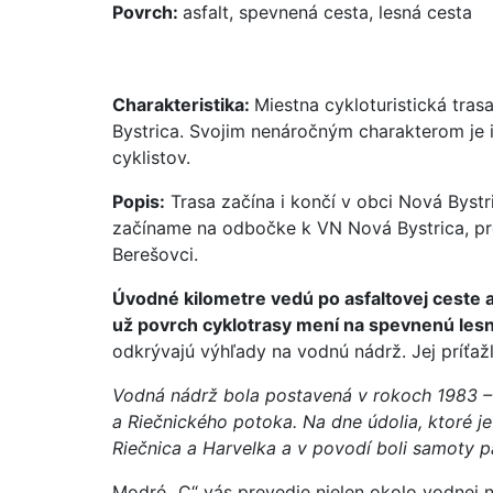
Povrch:
asfalt, spevnená cesta, lesná cesta
Charakteristika:
Miestna cykloturistická tra
Bystrica. Svojim nenáročným charakterom je 
cyklistov.
Popis:
Trasa začína i končí v obci Nová Bystr
začíname na odbočke k VN Nová Bystrica, 
Berešovci.
Úvodné kilometre vedú po asfaltovej ceste
už povrch cyklotrasy mení na spevnenú lesn
odkrývajú výhľady na vodnú nádrž. Jej príťa
Vodná nádrž bola postavená v rokoch 1983 –
a Riečnického potoka. Na dne údolia, ktoré j
Riečnica a Harvelka a v povodí boli samoty p
Modré „C“ vás prevedie nielen okolo vodnej 