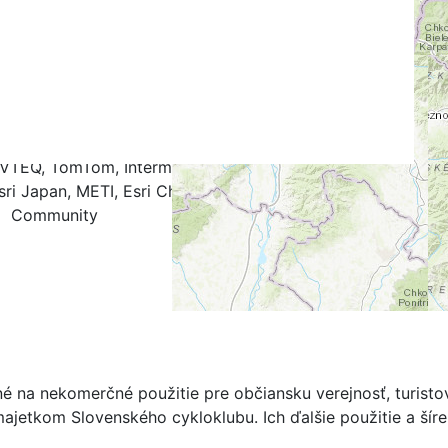
k
.4
0.5
0.6
0.7
0.8
0.9
1.0
NAVTEQ, TomTom, Intermap, iPC, USGS, FAO, NPS, NRCAN,
ri Japan, METI, Esri China (Hong Kong), and the GIS User
Community
né na nekomerčné použitie pre občiansku verejnosť, turist
ajetkom Slovenského cykloklubu. Ich ďalšie použitie a ší