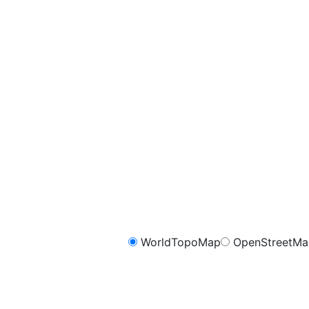
WorldTopoMap
OpenStreetM
FreeMap.sk - Cykli
m
1.0
0.8