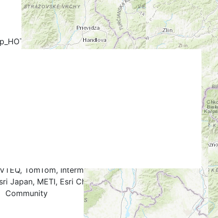
+
-
ap_HOT
OpenCycleMap
FreeMap.sk - Turistika
stika
Google Map
Google Hybrid
k
.4
0.5
0.6
0.7
0.8
0.9
1.0
NAVTEQ, TomTom, Intermap, iPC, USGS, FAO, NPS, NRCAN,
ri Japan, METI, Esri China (Hong Kong), and the GIS User
Community