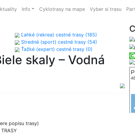
ktuality
Info
Cyklotrasy na mape
Vyber si trasu
Par
C
Ľahké (rekrea) cestné trasy (185)
Stredné (sport) cestné trasy (54)
Ťažké (expert) cestné trasy (0)
Biele skaly – Vodná
re popisu trasy)
B TRASY