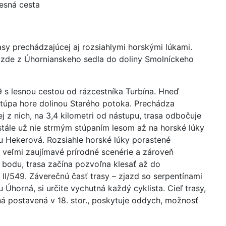
lesná cesta
asy prechádzajúcej aj rozsiahlymi horskými lúkami.
jazde z Úhornianskeho sedla do doliny Smolníckeho
9 s lesnou cestou od rázcestníka Turbína. Hneď
stúpa hore dolinou Starého potoka. Prechádza
 z nich, na 3,4 kilometri od nástupu, trasa odbočuje
stále už nie strmým stúpaním lesom až na horské lúky
hu Hekerová. Rozsiahle horské lúky porastené
 veľmi zaujímavé prírodné scenérie a zároveň
 bodu, trasa začína pozvoľna klesať až do
II/549. Záverečnú časť trasy – zjazd so serpentínami
Úhorná, si určite vychutná každý cyklista. Cieľ trasy,
 postavená v 18. stor., poskytuje oddych, možnosť