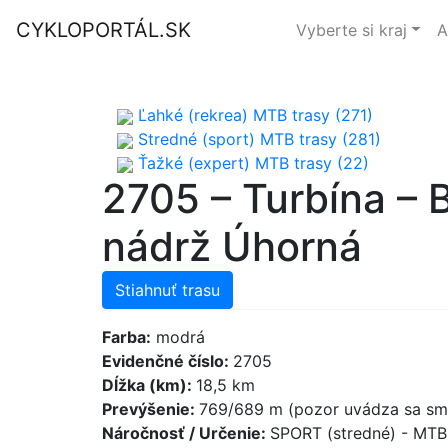
CYKLOPORTÁL.SK
Vyberte si kraj
A
Ľahké (rekrea) MTB trasy (271)
Stredné (sport) MTB trasy (281)
Ťažké (expert) MTB trasy (22)
2705 – Turbína – 
nádrž Úhorná
Stiahnuť trasu
Farba:
modrá
Evidenčné číslo:
2705
Dĺžka (km):
18,5 km
Prevýšenie:
769/689 m (pozor uvádza sa sme
Náročnosť / Určenie:
SPORT (stredné) - MT