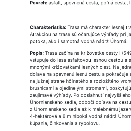
Povrch:
asfalt, spevnená cesta, poľná cesta, 
Charakteristika:
Trasa má charakter lesnej tr
Atrakciou na trase sú očarujúce výhľady pri 
potoka, ako i samotná vodná nádrž Úhorná.
Popis:
Trasa začína na križovatke cesty II/54
vstupuje do lesa asfaltovou lesnou cestou a 
mnohými križovatkami lesných ciest. Na jednej
doľava na spevnenú lesnú cestu a pokračuje 
na južnej strane hôľnatého a rozložitého vrc
brusnicami a ojedinelými stromami, poskytujú
zaujímavé výhľady. Po dosiahnutí najvyššieho
Úhornianskeho sedla, odbočí doľava na cestu 
z Úhornianskeho sedla až k malebnému jazeru 
4-hektárová a 8 m hlboká vodná nádrž Úhorná
kúpania, člnkovania a rybolovu.