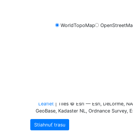
WorldTopoMap
OpenStreetM
FreeMap.sk - Cykli
m
1.0
0.8
0.6
0.4
0.2
0.0
0.0
0.1
0.2
0.3
0
Leaflet
| Tiles © Esri — Esri, DeLorme, 
GeoBase, Kadaster NL, Ordnance Survey, Es
Stiahnuť trasu