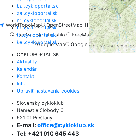
ba .cykloportal.sk
za .cykloportal.sk
nr .cykloportal.sk
WorldTopoMap
OpenStreetMap_HOT
OpenCycleMap
tn .cykloportal.sk
FreeMap.sk - Turistika
FreeMap.sk - Cyklistika
tt .cykloportal.sk
ke .cykloportal.sk
Google Map
Google Hybrid
CYKLOPORTAL.SK
Aktuality
Kalendár
Kontakt
Info
Upraviť nastavenia cookies
Slovenský cykloklub
Námestie Slobody 6
921 01 Piešťany
E-mail:
office@cykloklub.sk
Tel: +421 910 645 443