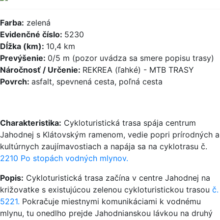
Farba:
zelená
Evidenčné číslo:
5230
Dĺžka (km):
10,4 km
Prevýšenie:
0/5 m (pozor uvádza sa smere popisu trasy)
Náročnosť / Určenie:
REKREA (ľahké) - MTB TRASY
Povrch:
asfalt, spevnená cesta, poľná cesta
Charakteristika:
Cykloturistická trasa spája centrum
Jahodnej s Klátovským ramenom, vedie popri prírodných a
kultúrnych zaujímavostiach a napája sa na cyklotrasu č.
2210 Po stopách vodných mlynov.
Popis:
Cykloturistická trasa začína v centre Jahodnej na
križovatke s existujúcou zelenou cykloturistickou trasou
č.
5221.
Pokračuje miestnymi komunikáciami k vodnému
mlynu, tu onedlho prejde Jahodnianskou lávkou na druhý