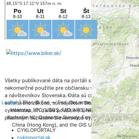
Všetky publikované dáta na portáli sú určené na
nekomerčné použitie pre občiansku verejnosť, turistov
+
-
a návštevníkov Slovenska. Dáta sú chránené v zmysle
Leaflet
| Tiles © Esri — Esri, DeLorme, NAVTEQ, TomTom,
autorského zákona, sú majetkom Slovenského
Intermap, iPC, USGS, FAO, NPS, NRCAN, GeoBase,
cykloklubu. Ich ďalšie použitie a šírenie je možné iba s
Kadaster NL, Ordnance Survey, Esri Japan, METI, Esri
písomným súhlasom Slovenského cykloklubu.
China (Hong Kong), and the GIS User Community
CYKLOPORTALY
cykloportal.sk