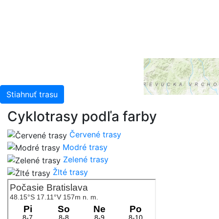
Kadaster NL, Ordnance Survey, Esri Japan, METI, Esri
China (Hong Kong), and the GIS User Community
Stiahnuť trasu
Cyklotrasy podľa farby
Červené trasy
Modré trasy
Zelené trasy
Žlté trasy