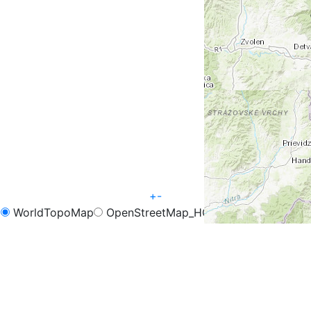
+
-
WorldTopoMap
OpenStreetMap_HOT
OpenCycleMap
FreeMap.sk - Turistika
FreeMap.sk - Cyklistika
Google Map
Google Hybrid
Leaflet
| Tiles © Esri — Esri, DeLorme, NAVTEQ, TomTom,
Intermap, iPC, USGS, FAO, NPS, NRCAN, GeoBase,