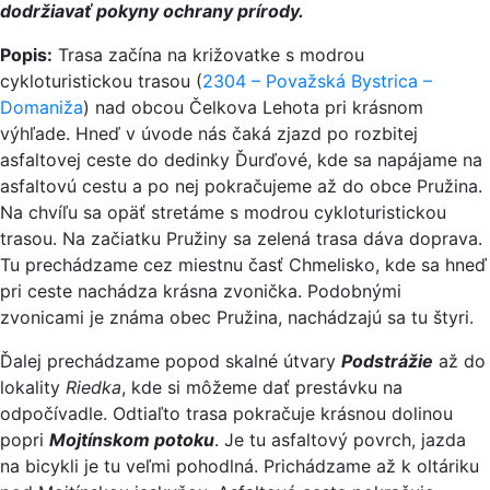
dodržiavať pokyny ochrany prírody.
Popis:
Trasa začína na križovatke s modrou
cykloturistickou trasou (
2304 – Považská Bystrica –
Domaniža
) nad obcou Čelkova Lehota pri krásnom
výhľade. Hneď v úvode nás čaká zjazd po rozbitej
asfaltovej ceste do dedinky Ďurďové, kde sa napájame na
asfaltovú cestu a po nej pokračujeme až do obce Pružina.
Na chvíľu sa opäť stretáme s modrou cykloturistickou
trasou. Na začiatku Pružiny sa zelená trasa dáva doprava.
Tu prechádzame cez miestnu časť Chmelisko, kde sa hneď
pri ceste nachádza krásna zvonička. Podobnými
zvonicami je známa obec Pružina, nachádzajú sa tu štyri.
Ďalej prechádzame popod skalné útvary
Podstrážie
až do
lokality
Riedka
, kde si môžeme dať prestávku na
odpočívadle. Odtiaľto trasa pokračuje krásnou dolinou
popri
Mojtínskom potoku
. Je tu asfaltový povrch, jazda
na bicykli je tu veľmi pohodlná. Prichádzame až k oltáriku