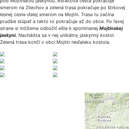
pod Mojtínskou jaskyňou. Asfaltová cesta pokračuje
smerom na Zliechov a zelená trasa pokračuje po štrkovej
lesnej ceste ďalej smerom na Mojtín. Trasa tu začína
prudšie stúpať a takto to pokračuje až do obce. Po ľavej
strane si môžeme odbočiť ešte k spomínanej
Mojtínskej
jaskyni.
Nachádza sa v nej unikátny jaskynný kostol.
Zelená trasa končí v obci Mojtín neďaleko kostola.