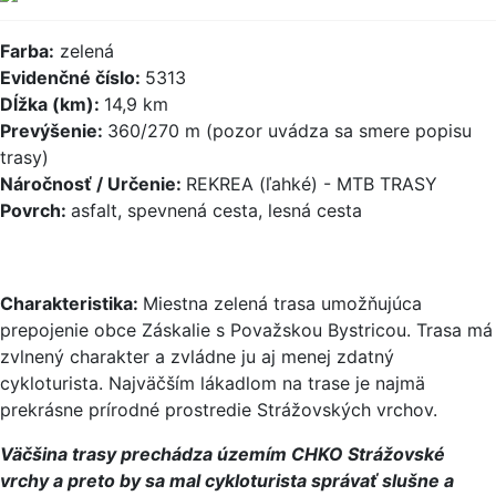
Farba:
zelená
Evidenčné číslo:
5313
Dĺžka (km):
14,9 km
Prevýšenie:
360/270 m (pozor uvádza sa smere popisu
trasy)
Náročnosť / Určenie:
REKREA (ľahké) - MTB TRASY
Povrch:
asfalt, spevnená cesta, lesná cesta
Charakteristika:
Miestna zelená trasa umožňujúca
prepojenie obce Záskalie s Považskou Bystricou. Trasa má
zvlnený charakter a zvládne ju aj menej zdatný
cykloturista. Najväčším lákadlom na trase je najmä
prekrásne prírodné prostredie Strážovských vrchov.
Väčšina trasy prechádza územím CHKO Strážovské
vrchy a preto by sa mal cykloturista správať slušne a