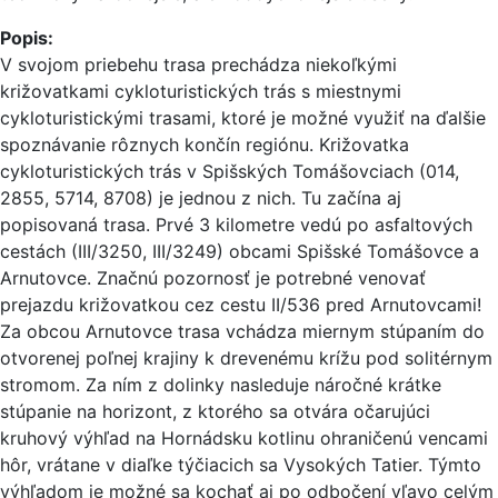
Popis:
V svojom priebehu trasa prechádza niekoľkými
križovatkami cykloturistických trás s miestnymi
cykloturistickými trasami, ktoré je možné využiť na ďalšie
spoznávanie rôznych končín regiónu. Križovatka
cykloturistických trás v Spišských Tomášovciach (014,
2855, 5714, 8708) je jednou z nich. Tu začína aj
popisovaná trasa. Prvé 3 kilometre vedú po asfaltových
cestách (III/3250, III/3249) obcami Spišské Tomášovce a
Arnutovce. Značnú pozornosť je potrebné venovať
prejazdu križovatkou cez cestu II/536 pred Arnutovcami!
Za obcou Arnutovce trasa vchádza miernym stúpaním do
otvorenej poľnej krajiny k drevenému krížu pod solitérnym
stromom. Za ním z dolinky nasleduje náročné krátke
stúpanie na horizont, z ktorého sa otvára očarujúci
kruhový výhľad na Hornádsku kotlinu ohraničenú vencami
hôr, vrátane v diaľke týčiacich sa Vysokých Tatier. Týmto
výhľadom je možné sa kochať aj po odbočení vľavo celým