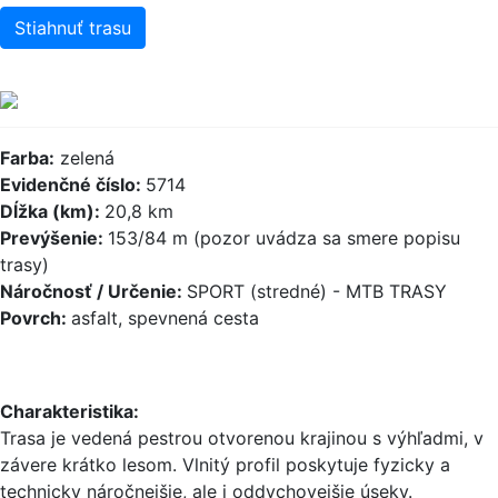
Stiahnuť trasu
Farba:
zelená
Evidenčné číslo:
5714
Dĺžka (km):
20,8 km
Prevýšenie:
153/84 m (pozor uvádza sa smere popisu
trasy)
Náročnosť / Určenie:
SPORT (stredné) - MTB TRASY
Povrch:
asfalt, spevnená cesta
Charakteristika:
Trasa je vedená pestrou otvorenou krajinou s výhľadmi, v
závere krátko lesom. Vlnitý profil poskytuje fyzicky a
technicky náročnejšie, ale i oddychovejšie úseky.