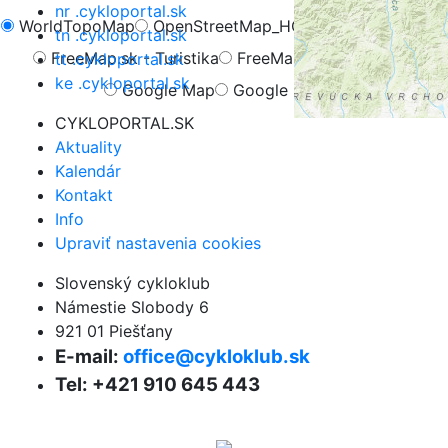
nr .cykloportal.sk
WorldTopoMap
OpenStreetMap_HOT
OpenCycleMap
tn .cykloportal.sk
FreeMap.sk - Turistika
FreeMap.sk - Cyklistika
tt .cykloportal.sk
ke .cykloportal.sk
Google Map
Google Hybrid
CYKLOPORTAL.SK
Aktuality
Kalendár
Kontakt
Info
Upraviť nastavenia cookies
Slovenský cykloklub
Námestie Slobody 6
921 01 Piešťany
E-mail:
office@cykloklub.sk
Tel: +421 910 645 443