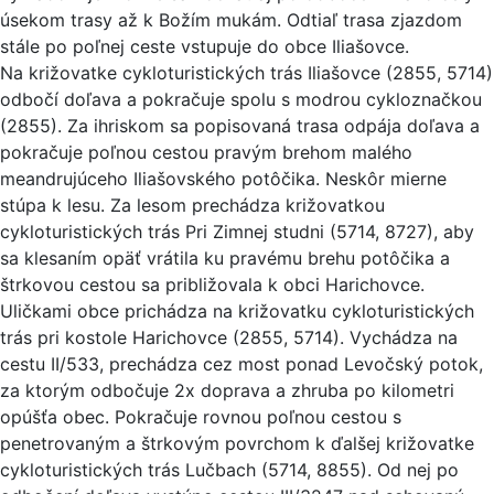
úsekom trasy až k Božím mukám. Odtiaľ trasa zjazdom
stále po poľnej ceste vstupuje do obce Iliašovce.
Na križovatke cykloturistických trás Iliašovce (2855, 5714)
odbočí doľava a pokračuje spolu s modrou cykloznačkou
(2855). Za ihriskom sa popisovaná trasa odpája doľava a
pokračuje poľnou cestou pravým brehom malého
meandrujúceho Iliašovského potôčika. Neskôr mierne
stúpa k lesu. Za lesom prechádza križovatkou
cykloturistických trás Pri Zimnej studni (5714, 8727), aby
sa klesaním opäť vrátila ku pravému brehu potôčika a
štrkovou cestou sa približovala k obci Harichovce.
Uličkami obce prichádza na križovatku cykloturistických
trás pri kostole Harichovce (2855, 5714). Vychádza na
cestu II/533, prechádza cez most ponad Levočský potok,
za ktorým odbočuje 2x doprava a zhruba po kilometri
opúšťa obec. Pokračuje rovnou poľnou cestou s
penetrovaným a štrkovým povrchom k ďalšej križovatke
cykloturistických trás Lučbach (5714, 8855). Od nej po