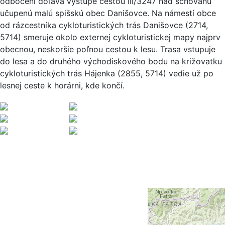
odbočení doľava vystúpe cestou III/3247 nad schovanú
učupenú malú spišskú obec Danišovce. Na námestí obce
od rázcestníka cykloturistických trás Danišovce (2714,
5714) smeruje okolo externej cykloturistickej mapy najprv
obecnou, neskoršie poľnou cestou k lesu. Trasa vstupuje
do lesa a do druhého východiskového bodu na križovatku
cykloturistických trás Hájenka (2855, 5714) vedie už po
lesnej ceste k horárni, kde končí.