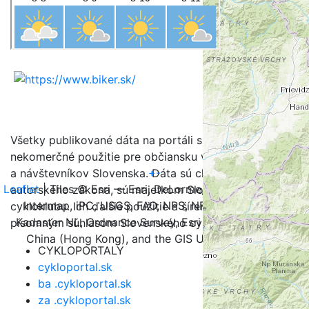
Všetky publikované dáta na portáli sú určené na
nekomerčné použitie pre občiansku verejnosť, turistov
+
-
a návštevníkov Slovenska. Dáta sú chránené v zmysle
Leaflet
| Tiles © Esri — Esri, DeLorme, NAVTEQ, TomTom,
autorského zákona, sú majetkom Slovenského
Intermap, iPC, USGS, FAO, NPS, NRCAN, GeoBase,
cykloklubu. Ich ďalšie použitie a šírenie je možné iba s
Kadaster NL, Ordnance Survey, Esri Japan, METI, Esri
písomným súhlasom Slovenského cykloklubu.
China (Hong Kong), and the GIS User Community
CYKLOPORTALY
cykloportal.sk
ba .cykloportal.sk
za .cykloportal.sk