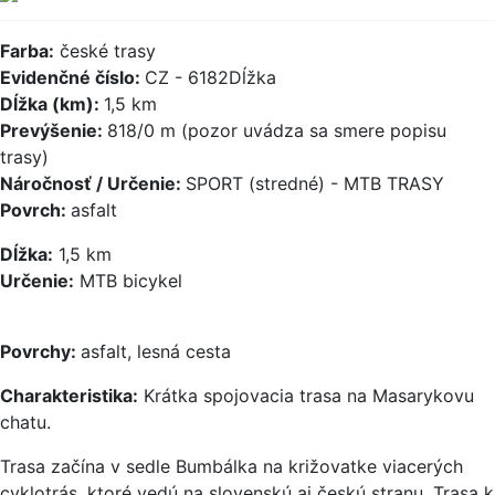
Farba:
české trasy
Evidenčné číslo:
CZ - 6182Dĺžka
Dĺžka (km):
1,5 km
Prevýšenie:
818/0 m (pozor uvádza sa smere popisu
trasy)
Náročnosť / Určenie:
SPORT (stredné) - MTB TRASY
Povrch:
asfalt
Dĺžka:
1,5 km
Určenie:
MTB bicykel
Povrchy:
asfalt, lesná cesta
Charakteristika:
Krátka spojovacia trasa na Masarykovu
chatu.
Trasa začína v sedle Bumbálka na križovatke viacerých
cyklotrás, ktoré vedú na slovenskú aj českú stranu. Trasa k