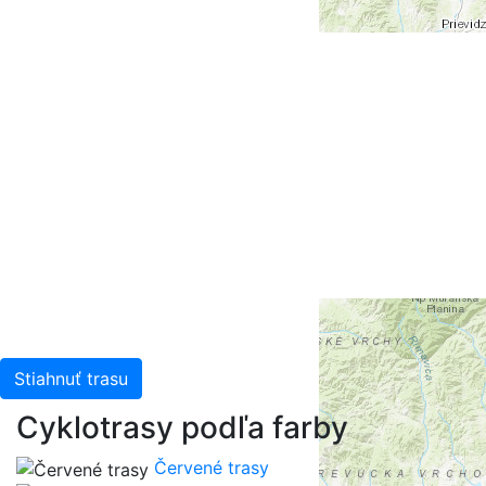
+
-
Leaflet
| Tiles © Esri — Esri, DeLorme, NAVTEQ, TomTom,
Intermap, iPC, USGS, FAO, NPS, NRCAN, GeoBase,
Kadaster NL, Ordnance Survey, Esri Japan, METI, Esri
China (Hong Kong), and the GIS User Community
Stiahnuť trasu
Cyklotrasy podľa farby
Červené trasy