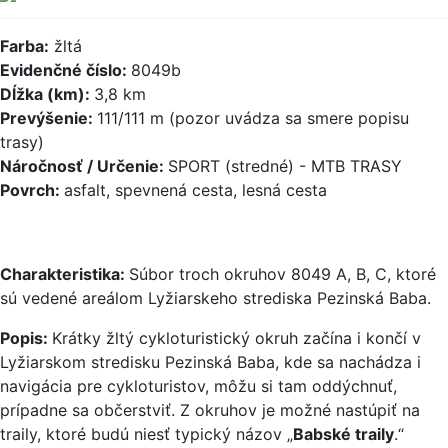
Farba:
žltá
Evidenčné číslo:
8049b
Dĺžka (km):
3,8 km
Prevýšenie:
111/111 m (pozor uvádza sa smere popisu
trasy)
Náročnosť / Určenie:
SPORT (stredné) - MTB TRASY
Povrch:
asfalt, spevnená cesta, lesná cesta
Charakteristika:
Súbor troch okruhov 8049 A, B, C, ktoré
sú vedené areálom Lyžiarskeho strediska Pezinská Baba.
Popis:
Krátky žltý cykloturistický okruh začína i končí v
Lyžiarskom stredisku Pezinská Baba, kde sa nachádza i
navigácia pre cykloturistov, môžu si tam oddýchnuť,
prípadne sa občerstviť. Z okruhov je možné nastúpiť na
traily, ktoré budú niesť typický názov „
Babské traily
.“