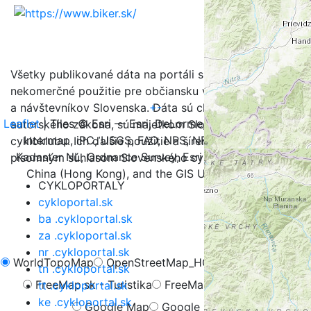
Všetky publikované dáta na portáli sú určené na
nekomerčné použitie pre občiansku verejnosť, turistov
+
-
a návštevníkov Slovenska. Dáta sú chránené v zmysle
Leaflet
| Tiles © Esri — Esri, DeLorme, NAVTEQ, TomTom,
autorského zákona, sú majetkom Slovenského
Intermap, iPC, USGS, FAO, NPS, NRCAN, GeoBase,
cykloklubu. Ich ďalšie použitie a šírenie je možné iba s
Kadaster NL, Ordnance Survey, Esri Japan, METI, Esri
písomným súhlasom Slovenského cykloklubu.
China (Hong Kong), and the GIS User Community
CYKLOPORTALY
cykloportal.sk
ba .cykloportal.sk
za .cykloportal.sk
nr .cykloportal.sk
WorldTopoMap
OpenStreetMap_HOT
OpenCycleMap
tn .cykloportal.sk
FreeMap.sk - Turistika
FreeMap.sk - Cyklistika
tt .cykloportal.sk
ke .cykloportal.sk
Google Map
Google Hybrid