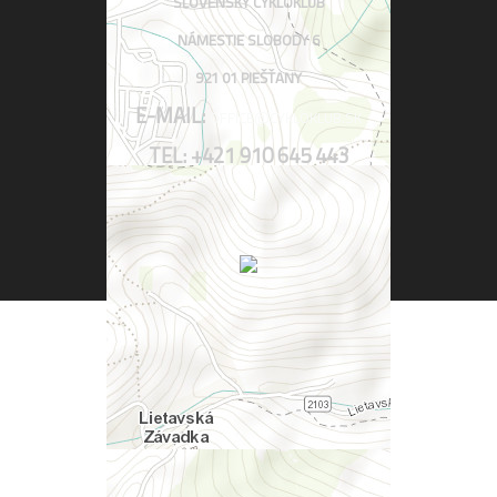
SLOVENSKÝ CYKLOKLUB
NÁMESTIE SLOBODY 6
921 01 PIEŠŤANY
E-MAIL:
OFFICE@CYKLOKLUB.SK
TEL: +421 910 645 443