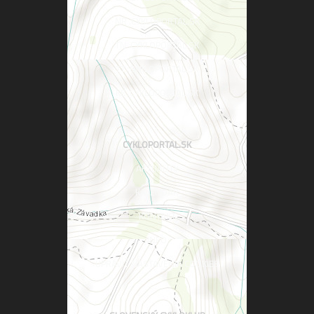
NR .CYKLOPORTAL.SK
TN .CYKLOPORTAL.SK
TT .CYKLOPORTAL.SK
KE .CYKLOPORTAL.SK
CYKLOPORTAL.SK
AKTUALITY
KALENDÁR
KONTAKT
INFO
UPRAVIŤ NASTAVENIA COOKIES