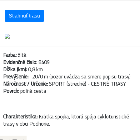
Stiahnuť trasu
Farba:
žltá
Evidenčné číslo:
8409
Dĺžka (km):
0,8 km
Prevýšenie:
20/0 m (pozor uvádza sa smere popisu trasy)
Náročnosť / Určenie:
SPORT (stredné) - CESTNÉ TRASY
Povrch:
poľná cesta
Charakteristika:
Krátka spojka, ktorá spája cykloturistické
trasy v obci Podhorie.