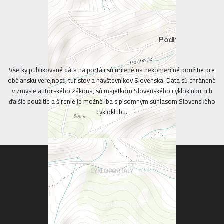
Všetky publikované dáta na portáli sú určené na nekomerčné použitie pre
občiansku verejnosť, turistov a návštevníkov Slovenska. Dáta sú chránené
v zmysle autorského zákona, sú majetkom Slovenského cykloklubu. Ich
ďalšie použitie a šírenie je možné iba s písomným súhlasom Slovenského
cykloklubu.
CYKLOPORTALY
CYKLOPORTAL.SK
BA .CYKLOPORTAL.SK
ZA .CYKLOPORTAL.SK