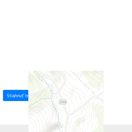
Stiahnuť trasu