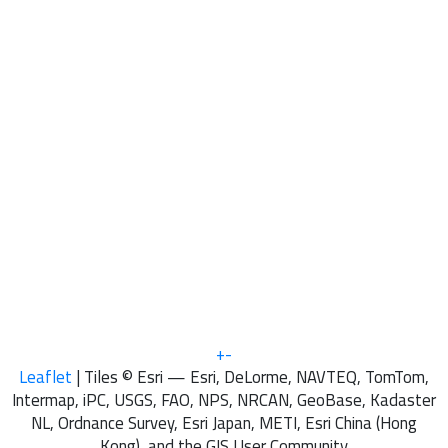
+
-
Leaflet
| Tiles © Esri — Esri, DeLorme, NAVTEQ, TomTom,
Intermap, iPC, USGS, FAO, NPS, NRCAN, GeoBase, Kadaster
NL, Ordnance Survey, Esri Japan, METI, Esri China (Hong
Kong), and the GIS User Community