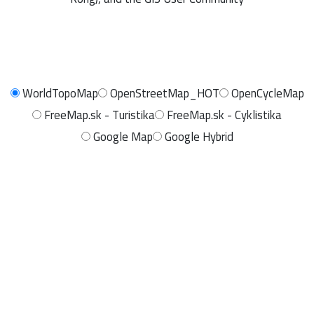
WorldTopoMap
OpenStreetMap_HOT
OpenCycleMap
FreeMap.sk - Turistika
FreeMap.sk - Cyklistika
Google Map
Google Hybrid