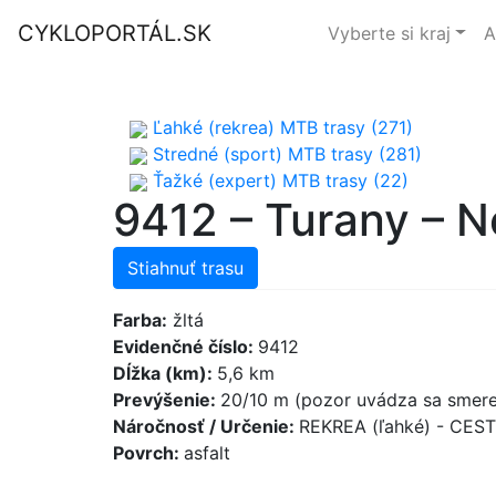
CYKLOPORTÁL.SK
Vyberte si kraj
A
Ľahké (rekrea) MTB trasy (271)
Stredné (sport) MTB trasy (281)
Ťažké (expert) MTB trasy (22)
9412 – Turany – N
Stiahnuť trasu
Farba:
žltá
Evidenčné číslo:
9412
Dĺžka (km):
5,6 km
Prevýšenie:
20/10 m (pozor uvádza sa smere
Náročnosť / Určenie:
REKREA (ľahké) - CES
Povrch:
asfalt