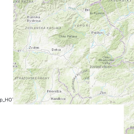
+
-
ap_HOT
OpenCycleMap
FreeMap.sk - Turistika
stika
Google Map
Google Hybrid