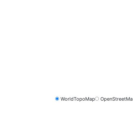
WorldTopoMap
OpenStreetM
FreeMap.sk - Cykli
m
1.0
0.8