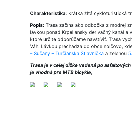
Charakteristika:
Krátka žltá cykloturistická 
Popis:
Trasa začína ako odbočka z modrej z
lávkou ponad Krpeliansky derivačný kanál a v
ktoré určite odporúčame navštíviť. Trasa vyc
Váh. Lávkou prechádza do obce nolčovo, kde
– Sučany – Turčianska Štiavnička
a zelenou
5
Trasa je v celej dĺžke vedená po asfaltových
je vhodná pre MTB bicykle,