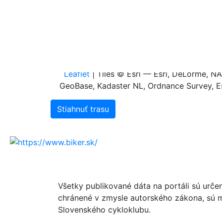
0.6
0.4
0.2
0.0
0.0
0.1
0.2
0.3
0
Leaflet
| Tiles © Esri — Esri, DeLorme, 
GeoBase, Kadaster NL, Ordnance Survey, Es
Stiahnuť trasu
Všetky publikované dáta na portáli sú urče
chránené v zmysle autorského zákona, sú m
Slovenského cykloklubu.