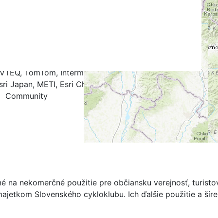
k
.4
0.5
0.6
0.7
0.8
0.9
1.0
NAVTEQ, TomTom, Intermap, iPC, USGS, FAO, NPS, NRCAN,
ri Japan, METI, Esri China (Hong Kong), and the GIS User
Community
né na nekomerčné použitie pre občiansku verejnosť, turist
ajetkom Slovenského cykloklubu. Ich ďalšie použitie a ší