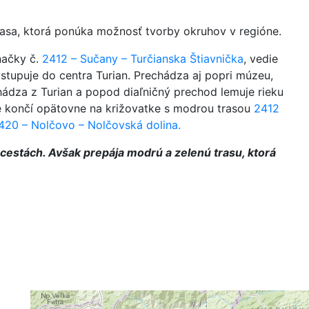
trasa, ktorá ponúka možnosť tvorby okruhov v regióne.
načky č.
2412 – Sučany – Turčianska Štiavnička
, vedie
stupuje do centra Turian. Prechádza aj popri múzeu,
hádza z Turian a popod diaľničný prechod lemuje rieku
 končí opätovne na križovatke s modrou trasou
2412
420 – Nolčovo – Nolčovská dolina.
 cestách. Avšak prepája modrú a zelenú trasu, ktorá