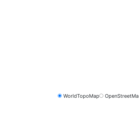
WorldTopoMap
OpenStreetM
FreeMap.sk - Cykli
m
1.0
0.8
0.6