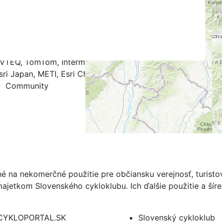
k
.4
0.5
0.6
0.7
0.8
0.9
1.0
NAVTEQ, TomTom, Intermap, iPC, USGS, FAO, NPS, NRCAN,
ri Japan, METI, Esri China (Hong Kong), and the GIS User
Community
né na nekomerčné použitie pre občiansku verejnosť, turist
ajetkom Slovenského cykloklubu. Ich ďalšie použitie a ší
CYKLOPORTAL.SK
Slovenský cykloklub