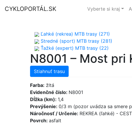
CYKLOPORTÁL.SK
Vyberte si kraj
A
Ľahké (rekrea) MTB trasy (271)
Stredné (sport) MTB trasy (281)
Ťažké (expert) MTB trasy (22)
N8001 – Most pri K
Stiahnuť trasu
Farba:
žltá
Evidenčné číslo:
N8001
Dĺžka (km):
1,4
Prevýšenie:
0/3 m (pozor uvádza sa smere p
Náročnosť / Určenie:
REKREA (ľahké) - CES
Povrch:
asfalt