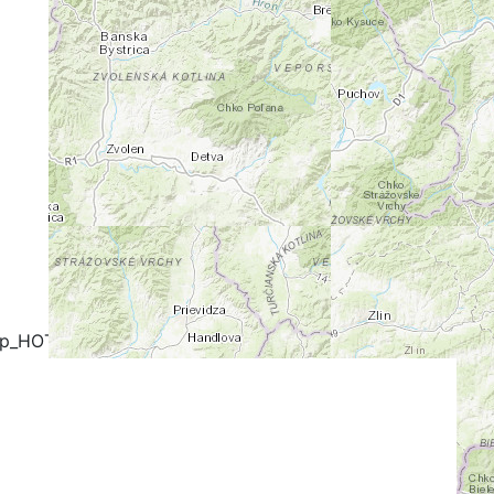
+
-
ap_HOT
OpenCycleMap
FreeMap.sk - Turistika
stika
Google Map
Google Hybrid