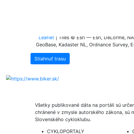
0.4
0.2
0.0
0.0
0.1
0.2
0.3
0
Leaflet
| Tiles © Esri — Esri, DeLorme, 
GeoBase, Kadaster NL, Ordnance Survey, Es
Stiahnuť trasu
Všetky publikované dáta na portáli sú urče
chránené v zmysle autorského zákona, sú m
Slovenského cykloklubu.
CYKLOPORTALY