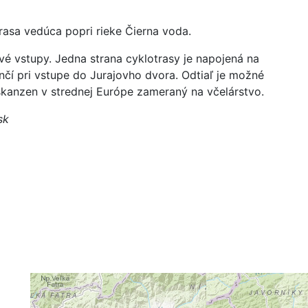
trasa vedúca popri rieke Čierna voda.
é vstupy. Jedna strana cyklotrasy je napojená na
čí pri vstupe do Jurajovho dvora. Odtiaľ je možné
 skanzen v strednej Európe zameraný na včelárstvo.
sk