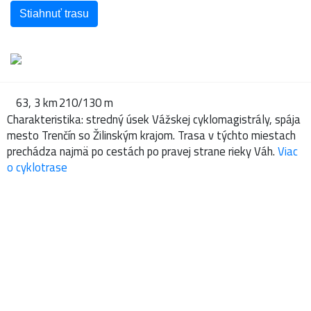
Stiahnuť trasu
63, 3 km
210/130 m
Charakteristika: stredný úsek Vážskej cyklomagistrály, spája
mesto Trenčín so Žilinským krajom. Trasa v týchto miestach
prechádza najmä po cestách po pravej strane rieky Váh.
Viac
o cyklotrase