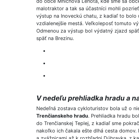
do obce Mníchova Lehota, kde sme sa občer
malotraktor a tak sa účastníci mohli pozr
výstup na Inoveckú chatu, z kadiaľ to bolo 
vzdialenejšie mestá. Veľkoleposť tomuto vý
Odmenou za výstup bol výdatný zjazd späť 
späť na Brezinu.
V nedeľu prehliadka hradu a n
Nedeľná zostava cykloturistov bola už o ni
Trenčianskeho hradu
. Prehliadka hradu bo
do Trenčianskej Teplej, z kadiaľ sme pokrač
nakoľko ich čakala ešte dlhá cesta domov. 
a zvážnicami až k rozhľadni Dúbravka, z ka