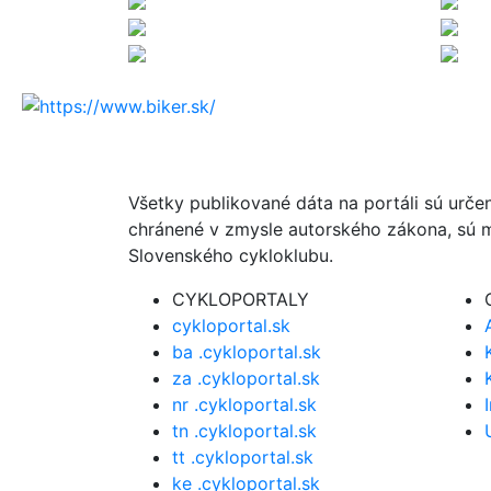
Všetky publikované dáta na portáli sú urče
chránené v zmysle autorského zákona, sú m
Slovenského cykloklubu.
CYKLOPORTALY
cykloportal.sk
ba .cykloportal.sk
za .cykloportal.sk
nr .cykloportal.sk
tn .cykloportal.sk
tt .cykloportal.sk
ke .cykloportal.sk