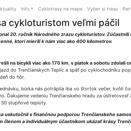
ktuality
Info
Cyklotrasy na mape
Vyber si trasu
Par
sa cykloturistom veľmi páčil
onal 20. ročník Národného zrazu cykloturistov. Zúčastnili 
menné, ktorí mierili k nám viac ako 400 kilometrov.
šli na bicykli viac ako 170 km
,
v piatok a sobotu zdolali 
jazd do Trenčianskych Teplíc a späť po cyklochodníku popr
 deň do hôr.
ednávku, búrka nás potrápila iba vo štvrtok večer, kvôli 
no. Ďakujeme vedeniu Trenčianskeho hradu za ústretovosť a
 30 stupňové teploty.
 sa uskutočnil s finančnou podporou Trenčianskeho samosp
členom a individuálnym účastníkom ukázať krásy Trenčín