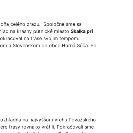
ladňa celého zrazu. Spoločne sme sa
hľad na krásny pútnické miesto
Skalka pri
pokračoval na trase svojim tempom.
kom a Slovenskom do obce Horná Súča. Po
a rozhľadňa na najvyššom vrchu Považského
vere trasy rovnako vrátili. Pokračovali sme