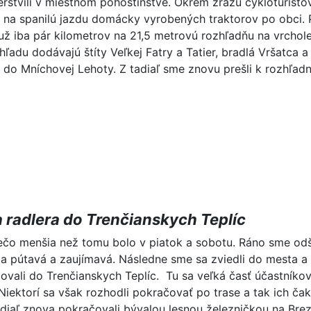
stvili v miestnom pohostinstve. Okrem zrazu cykloturistov
ieť na spanilú jazdu domácky vyrobených traktorov po obc
už iba pár kilometrov na 21,5 metrovú rozhľadňu na vrchole
hľadu dodávajú štíty Veľkej Fatry a Tatier, bradlá Vršatca
do Mníchovej Lehoty. Z tadiaľ sme znovu prešli k rozhľad
a radlera do Trenčianskych Teplíc
ečo menšia než tomu bolo v piatok a sobotu. Ráno sme odš
la pútavá a zaujímavá. Následne sme sa zviedli do mesta a 
ovali do Trenčianskych Teplíc. Tu sa veľká časť účastníkov 
Niektorí sa však rozhodli pokračovať po trase a tak ich ča
diaľ znova pokračovali bývalou lesnou železničkou na Brez