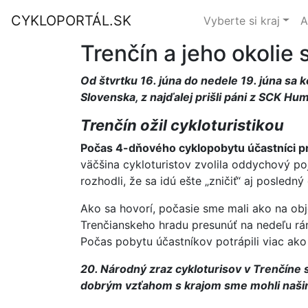
CYKLOPORTÁL.SK
Vyberte si kraj
A
Trenčín a jeho okolie 
Od štvrtku 16. júna do nedele 19. júna sa k
Slovenska, z najďalej prišli páni z SCK Hu
Trenčín ožil cykloturistikou
Počas 4-dňového cyklopobytu účastníci pre
väčšina cykloturistov zvolila oddychový po
rozhodli, že sa idú ešte „zničiť“ aj posledný
Ako sa hovorí, počasie sme mali ako na obj
Trenčianskeho hradu presunúť na nedeľu rá
Počas pobytu účastníkov potrápili viac ako
20. Národný zraz cykloturisov v Trenčíne
dobrým vzťahom s krajom sme mohli našim 