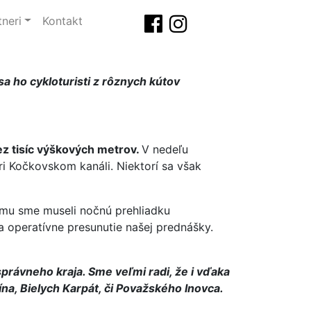
tneri
Kontakt
sa ho cykloturisti z rôznych kútov
cez tisíc výškových metrov.
V nedeľu
i Kočkovskom kanáli. Niektorí sa však
čomu sme museli nočnú prehliadku
 operatívne presunutie našej prednášky.
rávneho kraja. Sme veľmi radi, že i vďaka
a, Bielych Karpát, či Považského Inovca.