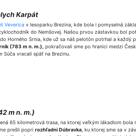
elych Karpát
li Veverica
v lesoparku Brezina, kde bola i pomyselná zák
 cyklochodník do Nemšovej. Našou prvou zástavkou bol po
do Horného Srnia, kde už sa náš pelotón potrhal a každý 
rník (783 m n. m.),
pokračovali sme po hranici medzi Čes
Súča vracali späť na Brezinu.
42 m n. m.)
vená 65 kilometrová trasa, na ktorej veľkým lákadlom bol
me prešli popri
rozhľadni Dúbravka
, ku ktorej sme sa v zá