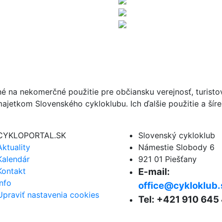
né na nekomerčné použitie pre občiansku verejnosť, turist
ajetkom Slovenského cykloklubu. Ich ďalšie použitie a ší
CYKLOPORTAL.SK
Slovenský cykloklub
Aktuality
Námestie Slobody 6
Kalendár
921 01 Piešťany
Kontakt
E-mail:
Info
office@cykloklub.
Upraviť nastavenia cookies
Tel: +421 910 645