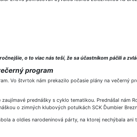
očnejšie, o to viac nás teší, že sa účastníkom páčili a zvl
večerný program
am. Vo štvrtok nám prekazilo počasie plány na večerný pr
e zaujímavé prednášky s cyklo tematikou. Prednášal nám Ro
dnáškou o zimných klubových potulkách SCK Ďumbier Brezn
ola a oldies narodeninová párty, na ktorej nechýbala ani 