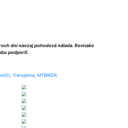
roch dní naozaj pohodová nálada. Rovnako
ubu podporiť.
nčín
,
Trenujeme
,
MTBIKER
.