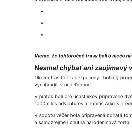
Vieme, že tohtoročné trasy boli o niečo nár
Nesmel chýbať ani zaujímavý 
Okrem trás bol zabezpečený i bohatý progr
vynahradili v nedeľu ráno.
V piatok boli pre účastníkov pripravené dv
1000miles adventures a Tomáš Auxt s pre
V sobotu večer bola pripravená bohatá tomb
a samozrejme i chutná narodeninová torta.