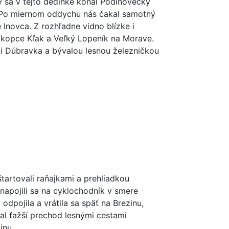
 sa v tejto dedinke konal Podinovecký
i. Po miernom oddychu nás čakal samotný
 Inovca. Z rozhľadne vidno blízke i
 a kopce Kľak a Veľký Lopeník na Morave.
ni Dúbravka a bývalou lesnou železničkou
tartovali raňajkami a prehliadkou
napojili sa na cyklochodník v smere
odpojila a vrátila sa späť na Brezinu,
kal ťažší prechod lesnými cestami
inu.