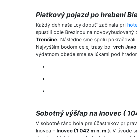
Piatkový pojazd po hrebeni Bi
Každý deň naša „cyklopúť“ začínala pri
hote
spustili dole Brezinou na novovybudovaný
Trenčíne.
Následne sme spolu pokračovali 
Najvyšším bodom celej trasy bol
vrch Javo
výdatnom obede sme sa lúkami pod hradom 
Sobotný výšľap na Inovec ( 10
V sobotné ráno bola pre účastníkov pripra
Inovca –
Inovec (1 042 m n. m.).
V úvode s