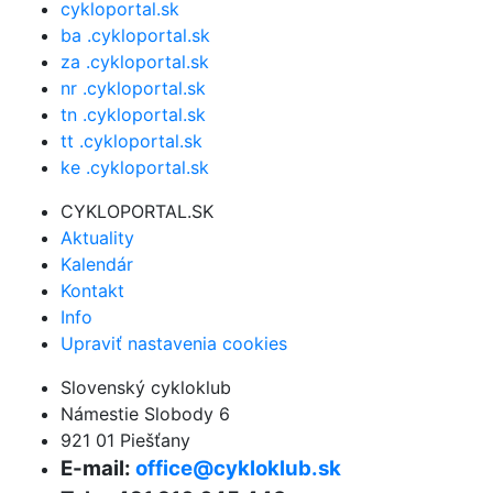
cykloportal.sk
ba .cykloportal.sk
za .cykloportal.sk
nr .cykloportal.sk
tn .cykloportal.sk
tt .cykloportal.sk
ke .cykloportal.sk
CYKLOPORTAL.SK
Aktuality
Kalendár
Kontakt
Info
Upraviť nastavenia cookies
Slovenský cykloklub
Námestie Slobody 6
921 01 Piešťany
E-mail:
office@cykloklub.sk