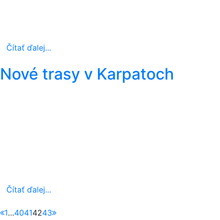
Čítať ďalej...
Nové trasy v Karpatoch
Čítať ďalej...
1
…
40
41
42
43