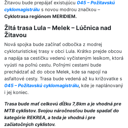
Žitavou bude prepájať existujúcu
045 – Požitavskú
cyklomagistrálu
s novou modrou značkou –
Cyklotrasa regiónom MERIDIEM.
Žltá trasa Lula – Melek – Lúčnica nad
Žitavou
Nová spojka bude začínať odbočka z modrej
cykloturistickej trasy v obci Lula. Krátko prejde obcou
a napája sa cestičku vedenú vyčisteným lesíkom, ktorá
vyústi na poľnú cestu. Poľnými cestami bude
prechádzať až do obce Melek, kde sa napojí na
asfaltové cesty. Trasa bude vedená až ku križovatke s
045 – Požitavskú cyklomagistrálu
,
kde je naplánovaný
i jej koniec.
Trasa bude mať celkovú dĺžku 7,8km a je vhodná pre
MTB cyklistov. Svojou náročnosťou bude spadať do
kategórie REKREA, a teda je vhodná i pre
začiatočných cyklistov.