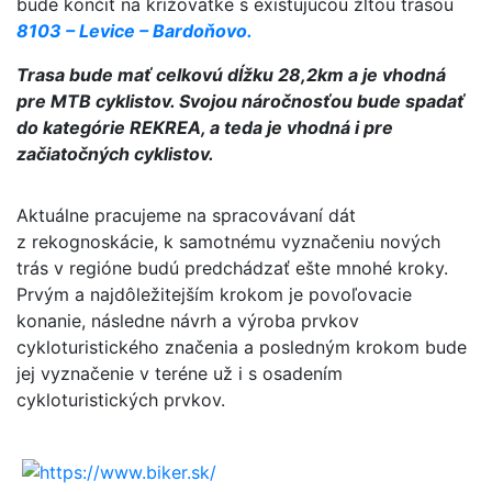
bude končiť na križovatke s existujúcou žltou trasou
8103 – Levice – Bardoňovo.
Trasa bude mať celkovú dĺžku 28,2km a je vhodná
pre MTB cyklistov. Svojou náročnosťou bude spadať
do kategórie REKREA, a teda je vhodná i pre
začiatočných cyklistov.
Aktuálne pracujeme na spracovávaní dát
z rekognoskácie, k samotnému vyznačeniu nových
trás v regióne budú predchádzať ešte mnohé kroky.
Prvým a najdôležitejším krokom je povoľovacie
konanie, následne návrh a výroba prvkov
cykloturistického značenia a posledným krokom bude
jej vyznačenie v teréne už i s osadením
cykloturistických prvkov.