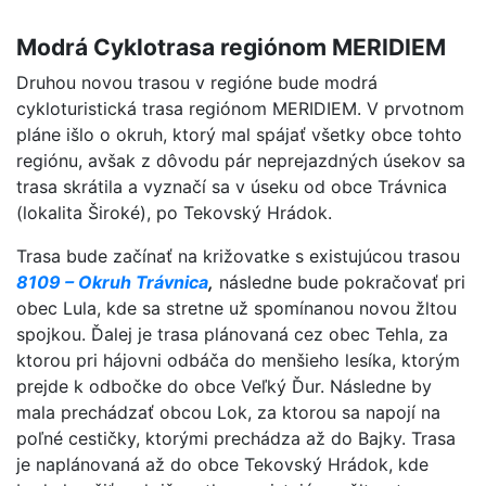
Modrá Cyklotrasa regiónom MERIDIEM
Druhou novou trasou v regióne bude modrá
cykloturistická trasa regiónom MERIDIEM. V prvotnom
pláne išlo o okruh, ktorý mal spájať všetky obce tohto
regiónu, avšak z dôvodu pár neprejazdných úsekov sa
trasa skrátila a vyznačí sa v úseku od obce Trávnica
(lokalita Široké), po Tekovský Hrádok.
Trasa bude začínať na križovatke s existujúcou trasou
8109 – Okruh Trávnica
,
následne bude pokračovať pri
obec Lula, kde sa stretne už spomínanou novou žltou
spojkou. Ďalej je trasa plánovaná cez obec Tehla, za
ktorou pri hájovni odbáča do menšieho lesíka, ktorým
prejde k odbočke do obce Veľký Ďur. Následne by
mala prechádzať obcou Lok, za ktorou sa napojí na
poľné cestičky, ktorými prechádza až do Bajky. Trasa
je naplánovaná až do obce Tekovský Hrádok, kde