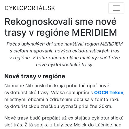
CYKLOPORTÁL.SK
Rekognoskovali sme nové
trasy v regióne MERIDIEM
Počas uplynulých dní sme navštívili región MERIDIEM
s cieľom mapovania nových cykloturistických trás
v regióne. V tohtoročnom pláne majú vyznačiť dve
nové cykloturistické trasy.
Nové trasy v regióne
Na mape Nitrianskeho kraja pribudnú opäť nové
cykloturistické trasy. Vďaka spolupráci s
OOCR Tekov
,
miestnymi obcami a združením obcí sa v tomto roku
cykloturistickou značkou vyznačí približne 30km.
Nové trasy budú prepájať už existujúcu cykloturistickú
sieť trás. Žltá spojka z Luly cez Melek do Lúčnice nad