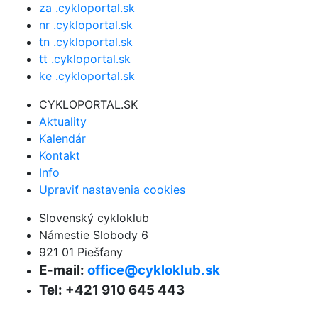
za .cykloportal.sk
nr .cykloportal.sk
tn .cykloportal.sk
tt .cykloportal.sk
ke .cykloportal.sk
CYKLOPORTAL.SK
Aktuality
Kalendár
Kontakt
Info
Upraviť nastavenia cookies
Slovenský cykloklub
Námestie Slobody 6
921 01 Piešťany
E-mail:
office@cykloklub.sk
Tel: +421 910 645 443