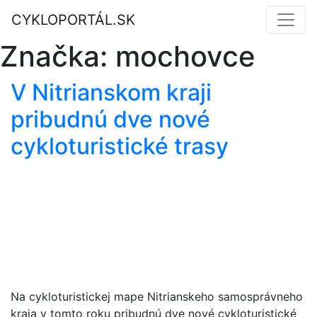
CYKLOPORTÁL.SK
Značka:
mochovce
V Nitrianskom kraji
pribudnú dve nové
cykloturistické trasy
Na cykloturistickej mape Nitrianskeho samosprávneho
kraja v tomto roku pribudnú dve nové cykloturistické