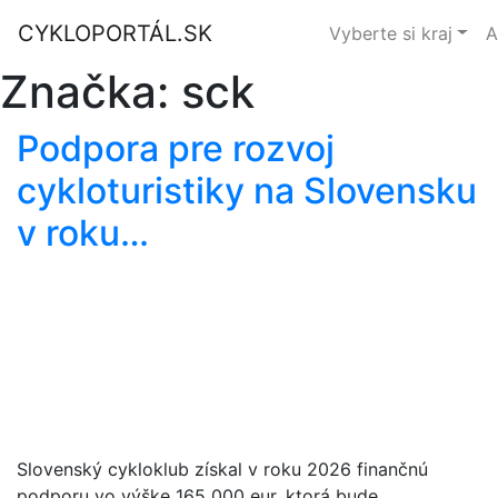
CYKLOPORTÁL.SK
Vyberte si kraj
A
Značka:
sck
Podpora pre rozvoj
cykloturistiky na Slovensku
v roku…
Slovenský cykloklub získal v roku 2026 finančnú
podporu vo výške 165 000 eur, ktorá bude…