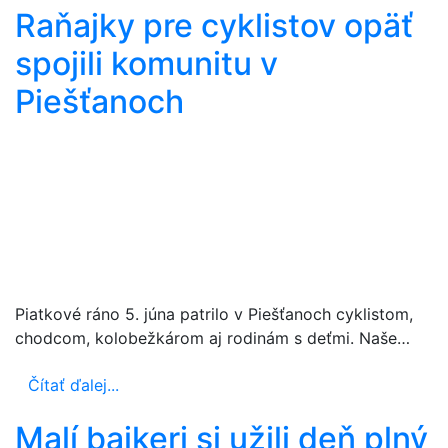
Raňajky pre cyklistov opäť
spojili komunitu v
Piešťanoch
Piatkové ráno 5. júna patrilo v Piešťanoch cyklistom,
chodcom, kolobežkárom aj rodinám s deťmi. Naše…
Čítať ďalej...
Malí bajkeri si užili deň plný