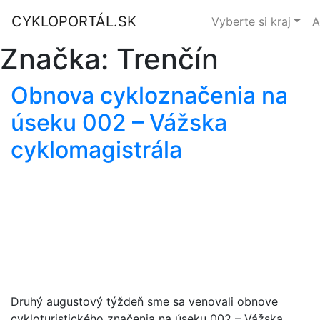
CYKLOPORTÁL.SK
Vyberte si kraj
A
Značka:
Trenčín
Obnova cykloznačenia na
úseku 002 – Vážska
cyklomagistrála
Druhý augustový týždeň sme sa venovali obnove
cykloturistického značenia na úseku 002 – Vážska