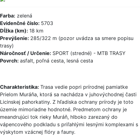
Farba:
zelená
Evidenčné číslo:
5703
Dĺžka (km):
18 km
Prevýšenie:
285/322 m (pozor uvádza sa smere popisu
trasy)
Náročnosť / Určenie:
SPORT (stredné) - MTB TRASY
Povrch:
asfalt, poľná cesta, lesná cesta
Charakteristika:
Trasa vedie popri prírodnej pamiatke
Prielom Muráňa, ktorá sa nachádza v juhovýchodnej časti
Licinskej pahorkatiny. Z hľadiska ochrany prírody je toto
územie mimoriadne hodnotné. Predmetom ochrany je
meandrujúci tok rieky Muráň, hlboko zarezaný do
vápencového podkladu s priľahlými lesnými komplexami s
výskytom vzácnej flóry a fauny.