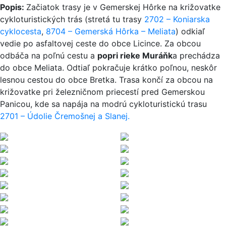
Popis:
Začiatok trasy je v Gemerskej Hôrke na križovatke
cykloturistických trás (stretá tu trasy
2702 – Koniarska
cyklocesta
,
8704 – Gemerská Hôrka – Meliata
) odkiaľ
vedie po asfaltovej ceste do obce Licince. Za obcou
odbáča na poľnú cestu a
popri rieke Muráňk
a prechádza
do obce Meliata. Odtiaľ pokračuje krátko poľnou, neskôr
lesnou cestou do obce Bretka. Trasa končí za obcou na
križovatke pri železničnom priecestí pred Gemerskou
Panicou, kde sa napája na modrú cykloturistickú trasu
2701 – Údolie Čremošnej a Slanej.