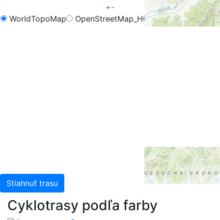
+
-
WorldTopoMap
OpenStreetMap_HOT
OpenCycleMap
FreeMap.sk - Turistika
FreeMap.sk - Cyklistika
Google Map
Google Hybrid
Leaflet
| Tiles © Esri — Esri, DeLorme, NAVTEQ, TomTom,
Intermap, iPC, USGS, FAO, NPS, NRCAN, GeoBase,
Kadaster NL, Ordnance Survey, Esri Japan, METI, Esri
China (Hong Kong), and the GIS User Community
Stiahnuť trasu
Cyklotrasy podľa farby