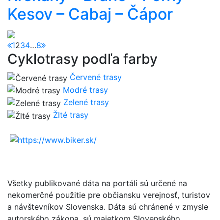
Kesov – Cabaj – Čápor
1
2
3
4
…
8
Cyklotrasy podľa farby
Červené trasy
Modré trasy
Zelené trasy
Žlté trasy
Všetky publikované dáta na portáli sú určené na
nekomerčné použitie pre občiansku verejnosť, turistov
a návštevníkov Slovenska. Dáta sú chránené v zmysle
autorského zákona, sú majetkom Slovenského