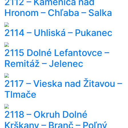
2112 – Kamenica nad
Hronom – Chľaba – Salka
2114 – Uhliská – Pukanec
2115 Dolné Lefantovce –
Remitáž – Jelenec
2117 – Vieska nad Žitavou –
Tlmače
2118 – Okruh Dolné
Krškany – Branč – Poľný